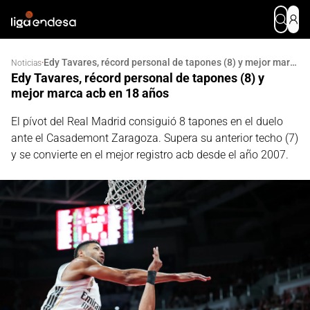
Edy Tavares, récord personal de tapones (8) y mejor marca acb en 18 años
·
Noticias
Edy Tavares, récord personal de tapones (8) y
mejor marca acb en 18 años
El pívot del Real Madrid consiguió 8 tapones en el duelo
ante el Casademont Zaragoza. Supera su anterior techo (7)
y se convierte en el mejor registro acb desde el año 2007.