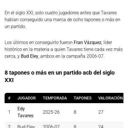
En el siglo XXI, solo cuatro jugadores antes que Tavares
habían conseguido una marca de ocho tapones o más en
un partido.
Los últimos en conseguirlo fueron
Fran Vázquez
, líder
histórico en la materia a quien Tavares tiene cada vez más
cerca, y
Bud Eley
, ambos en la campaña 2006-07.
8 tapones o más en un partido acb del siglo
XXI
#
JUGADOR
TEMPORADA
TAPONES
VALORACIÓN
Edy
1
2025-26
8
27
Tavares
2
Bud Eley
2006-07
8
24