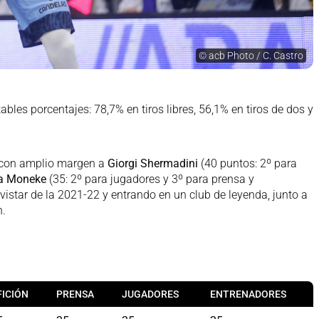
©
acb Photo / C. Castro
bles porcentajes: 78,7% en tiros libres, 56,1% en tiros de dos y
con amplio margen a
Giorgi Shermadini
(40 puntos: 2º para
a Moneke
(35: 2º para jugadores y 3º para prensa y
istar de la 2021-22 y entrando en un club de leyenda, junto a
n.
FICIÓN
PRENSA
JUGADORES
ENTRENADORES