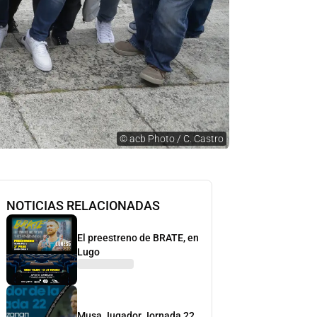
©
acb Photo / C. Castro
NOTICIAS RELACIONADAS
El preestreno de BRATE, en
Lugo
Musa Jugador Jornada 22