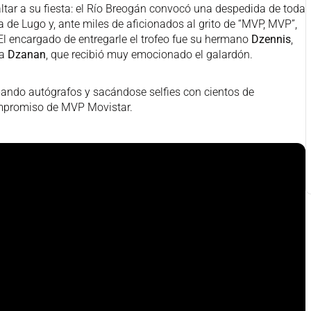
altar a su fiesta: el Río Breogán convocó una despedida de toda
ía de Lugo y, ante miles de aficionados al grito de “MVP, MVP”,
El encargado de entregarle el trofeo fue su hermano
Dzennis
,
ra
Dzanan
, que recibió muy emocionado el galardón.
mando autógrafos y sacándose selfies con cientos de
mpromiso de MVP Movistar.