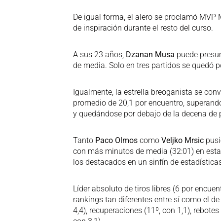
De igual forma, el alero se proclamó MVP Mo
de inspiración durante el resto del curso.
A sus 23 años,
Dzanan Musa
puede presum
de media. Solo en tres partidos se quedó p
Igualmente, la estrella breoganista se con
promedio de 20,1 por encuentro, superando
y quedándose por debajo de la decena de 
Tanto
Paco Olmos
como
Veljko Mrsic
pusi
con más minutos de media (32:01) en esta
los destacados en un sinfín de estadística
Líder absoluto de tiros libres (6 por encuen
rankings tan diferentes entre sí como el de
4,4), recuperaciones (11º, con 1,1), rebotes 