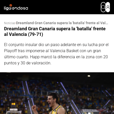
Dreamland Gran Canaria supera la 'batalla' frente al Valencia (79-71)
·
Noticias
Dreamland Gran Canaria supera la 'batalla' frente
al Valencia (79-71)
El conjunto insular dio un paso adelante en su lucha por el
Playoff tras imponerse al Valencia Basket con un gran
último cuarto. Happ marcó la diferencia en la zona con 20
puntos y 30 de valoración.