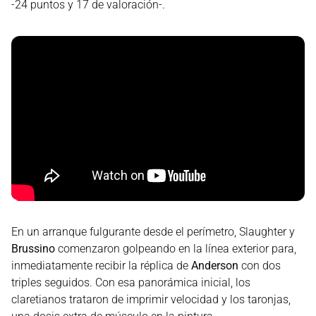
-24 puntos y 17 de valoración-.
En un arranque fulgurante desde el perímetro, Slaughter y
Brussino
comenzaron golpeando en la línea exterior para,
inmediatamente recibir la réplica de
Anderson
con dos
triples seguidos. Con esa panorámica inicial, los
claretianos trataron de imprimir velocidad y los taronjas,