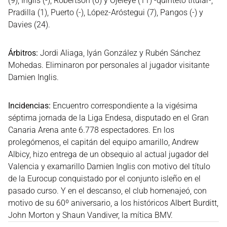
(9), Inglis (-), Robertson (6) y Ojeleye (11) -quinteto titular-;
Pradilla (1), Puerto (-), López-Aróstegui (7), Pangos (-) y
Davies (24).
Árbitros:
Jordi Aliaga, Iyán González y Rubén Sánchez
Mohedas. Eliminaron por personales al jugador visitante
Damien Inglis.
Incidencias:
Encuentro correspondiente a la vigésima
séptima jornada de la Liga Endesa, disputado en el Gran
Canaria Arena ante 6.778 espectadores. En los
prolegómenos, el capitán del equipo amarillo, Andrew
Albicy, hizo entrega de un obsequio al actual jugador del
Valencia y examarillo Damien Inglis con motivo del título
de la Eurocup conquistado por el conjunto isleño en el
pasado curso. Y en el descanso, el club homenajeó, con
motivo de su 60º aniversario, a los históricos Albert Burditt,
John Morton y Shaun Vandiver, la mítica BMV.