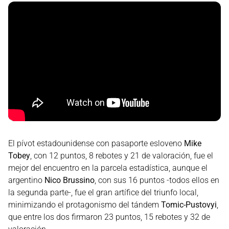
El pívot estadounidense con pasaporte esloveno
Mike
Tobey
, con 12 puntos, 8 rebotes y 21 de valoración, fue el
mejor del encuentro en la parcela estadística, aunque el
argentino
Nico Brussino
, con sus 16 puntos -todos ellos en
la segunda parte-, fue el gran artífice del triunfo local,
minimizando el protagonismo del tándem
Tomic-Pustovyi
,
que entre los dos firmaron 23 puntos, 15 rebotes y 32 de