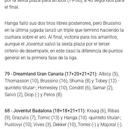
por la sexta plaza para ambos (79-68), a 40 segundos para
el final.
Hanga falló sus dos tiros libres posteriores, pero Brussino
en la última jugada lanzó un triple que terminó haciendo la
cuchara sobre el aro. Al final, victoria para los amarillos,
aunque el Joventut salvó la sexta plaza por el tercer
criterio de desempate, en este caso la diferencia de puntos
general en la primera fase de la liga.
79 - Dreamland Gran Canaria (17+20+21+21):
Albicy (5),
Thomasson (10), Brussino (16), Shurna (8) y Tobey (12) -
quinteto titular-; Homesley (10), Conditt (6), Samar (2),
Salvó (2), Diop (-) y Pelos (8).
68 - Joventut Badalona (18+18+21+11):
Kraag (6), Ribas
(9), Grazulis (7), Tomic (13) y Hanga (10) -quinteto titular-;
Pustovyi (10), Vives (3), Dekker (10), Torres (-) y Majoral (-).