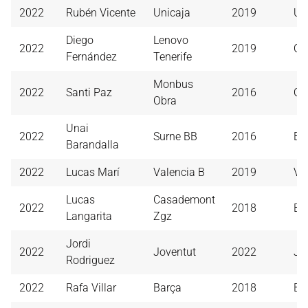
2022
Rubén Vicente
Unicaja
2019
Un
Diego
Lenovo
2022
2019
CB
Fernández
Tenerife
Monbus
2022
Santi Paz
2016
Ob
Obra
Unai
2022
Surne BB
2016
Bi
Barandalla
2022
Lucas Marí
Valencia B
2019
Va
Lucas
Casademont
2022
2018
B.
Langarita
Zgz
Jordi
2022
Joventut
2022
Jo
Rodriguez
2022
Rafa Villar
Barça
2018
Ba