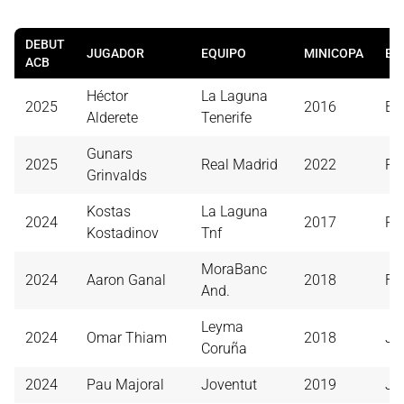
DEBUT
JUGADOR
EQUIPO
MINICOPA
EQ
ACB
Héctor
La Laguna
2025
2016
Es
Alderete
Tenerife
Gunars
2025
Real Madrid
2022
Re
Grinvalds
Kostas
La Laguna
2024
2017
Re
Kostadinov
Tnf
MoraBanc
2024
Aaron Ganal
2018
FC
And.
Leyma
2024
Omar Thiam
2018
Jo
Coruña
2024
Pau Majoral
Joventut
2019
Jo