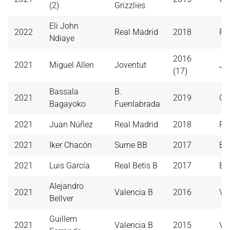
(2)
Grizzlies
Eli John
2022
Real Madrid
2018
Re
Ndiaye
2016
2021
Miguel Allen
Joventut
Jo
(17)
Bassala
B.
2021
2019
CB
Bagayoko
Fuenlabrada
2021
Juan Núñez
Real Madrid
2018
Re
2021
Iker Chacón
Surne BB
2017
Bi
2021
Luis García
Real Betis B
2017
B. 
Alejandro
2021
Valencia B
2016
Va
Bellver
Guillem
2021
Valencia B
2015
Va