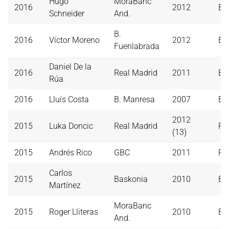
Hugo
MoraBanc
2016
2012
Ba
Schneider
And.
B.
2016
Víctor Moreno
2012
B.
Fuenlabrada
Daniel De la
2016
Real Madrid
2011
Bi
Rúa
2016
Lluís Costa
B. Manresa
2007
Ba
2012
2015
Luka Doncic
Real Madrid
Re
(13)
2015
Andrés Rico
GBC
2011
Re
Carlos
2015
Baskonia
2010
Ba
Martínez
MoraBanc
2015
Roger Lliteras
2010
Ba
And.