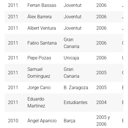
2011
Ferran Bassas
Joventut
2006
Jo
2011
Álex Barrera
Joventut
2006
Jo
2011
Albert Ventura
Joventut
2006
Jo
Gran
2011
Fabio Santana
2006
Gr
Canaria
2011
Pepe Pozas
Unicaja
2006
Un
Samuel
Gran
2011
2005
Gr
Domínguez
Canaria
2011
Jorge Cano
B. Zaragoza
2005
Ba
Eduardo
2011
Estudiantes
2004
Ba
Martínez
2005 y
2010
Ángel Aparicio
Barça
Ba
2006