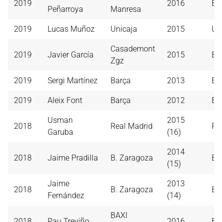
2019
2016
B.
Peñarroya
Manresa
2019
Lucas Muñoz
Unicaja
2015
Un
Casademont
2019
Javier García
2015
B.
Zgz
2019
Sergi Martínez
Barça
2013
Ba
2019
Aleix Font
Barça
2012
Ba
Usman
2015
2018
Real Madrid
Re
Garuba
(16)
2014
2018
Jaime Pradilla
B. Zaragoza
B.
(15)
Jaime
2013
2018
B. Zaragoza
B.
Fernández
(14)
BAXI
2018
Pau Treviño
2016
B.