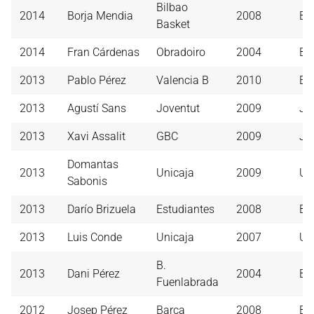
Bilbao
2014
Borja Mendia
2008
Bi
Basket
2014
Fran Cárdenas
Obradoiro
2004
B. 
2013
Pablo Pérez
Valencia B
2010
Es
2013
Agustí Sans
Joventut
2009
Jo
2013
Xavi Assalit
GBC
2009
Jo
Domantas
2013
Unicaja
2009
Un
Sabonis
2013
Darío Brizuela
Estudiantes
2008
Ba
2013
Luis Conde
Unicaja
2007
Un
B.
2013
Dani Pérez
2004
Ba
Fuenlabrada
2012
Josep Pérez
Barça
2008
Ba