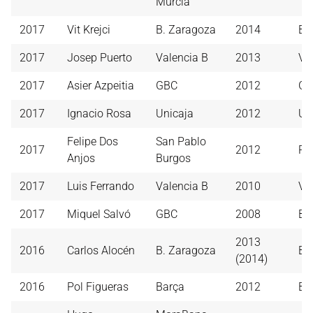
Murcia
2017
Vit Krejci
B. Zaragoza
2014
B.
2017
Josep Puerto
Valencia B
2013
Va
2017
Asier Azpeitia
GBC
2012
GB
2017
Ignacio Rosa
Unicaja
2012
Un
Felipe Dos
San Pablo
2017
2012
Re
Anjos
Burgos
2017
Luis Ferrando
Valencia B
2010
Va
2017
Miquel Salvó
GBC
2008
Ba
2013
2016
Carlos Alocén
B. Zaragoza
B.
(2014)
2016
Pol Figueras
Barça
2012
Ba