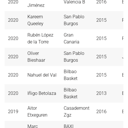
2020
Valencia B
2016
B.
Jiménez
Kareem
San Pablo
2020
2015
Re
Queeley
Burgos
Rubén López
Gran
2020
2015
Re
de la Torre
Canaria
Oliver
San Pablo
2020
2015
Jo
Bieshaar
Burgos
Bilbao
2020
Nahuel del Val
2015
Bi
Basket
Bilbao
2020
Iñigo Betolaza
2013
Bi
Basket
Aitor
Casademont
2019
2016
Bi
Etxeguren
Zgz
Marc
BAXI