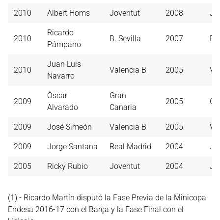
2010
Albert Homs
Joventut
2008
Jo
Ricardo
2010
B. Sevilla
2007
B. 
Pámpano
Juan Luis
2010
Valencia B
2005
Va
Navarro
Óscar
Gran
2009
2005
Gr
Alvarado
Canaria
2009
José Simeón
Valencia B
2005
Va
2009
Jorge Santana
Real Madrid
2004
Jo
2005
Ricky Rubio
Joventut
2004
Jo
(1) - Ricardo Martín disputó la Fase Previa de la Minicopa
Endesa 2016-17 con el Barça y la Fase Final con el