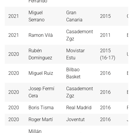
Ferrando
Miguel
Gran
2021
2015
Gr
Serrano
Canaria
Casademont
2021
Ramon Vilà
2011
Ba
Zgz
Rubén
Movistar
2015
2020
Un
Domínguez
Estu
(16-17)
Bilbao
2020
Miguel Ruiz
2016
Bi
Basket
Josep Fermí
Casademont
2020
2016
B.
Cera
Zgz
2020
Boris Tisma
Real Madrid
2016
Re
2020
Roger Martí
Joventut
2016
Jo
Millán