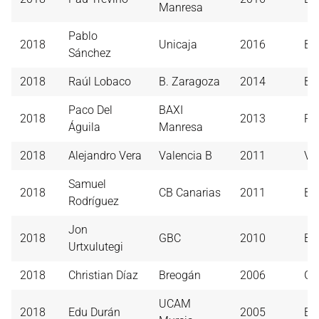
Manresa
Pablo
2018
Unicaja
2016
B. 
Sánchez
2018
Raúl Lobaco
B. Zaragoza
2014
B.
Paco Del
BAXI
2018
2013
Re
Águila
Manresa
2018
Alejandro Vera
Valencia B
2011
Va
Samuel
2018
CB Canarias
2011
Bi
Rodríguez
Jon
2018
GBC
2010
Bi
Urtxulutegi
2018
Christian Díaz
Breogán
2006
Gr
UCAM
2018
Edu Durán
2005
Es