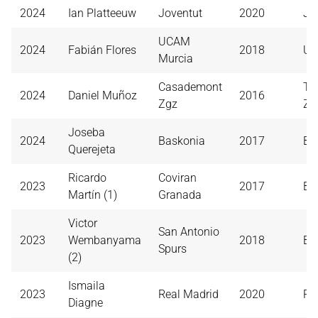
2024
Ian Platteeuw
Joventut
2020
Jo
UCAM
2024
Fabián Flores
2018
UC
Murcia
Casademont
Te
2024
Daniel Muñoz
2016
Zgz
Zg
Joseba
2024
Baskonia
2017
Ba
Querejeta
Ricardo
Coviran
2023
2017
Ba
Martín (1)
Granada
Victor
San Antonio
2023
Wembanyama
2018
Ba
Spurs
(2)
Ismaila
2023
Real Madrid
2020
Re
Diagne