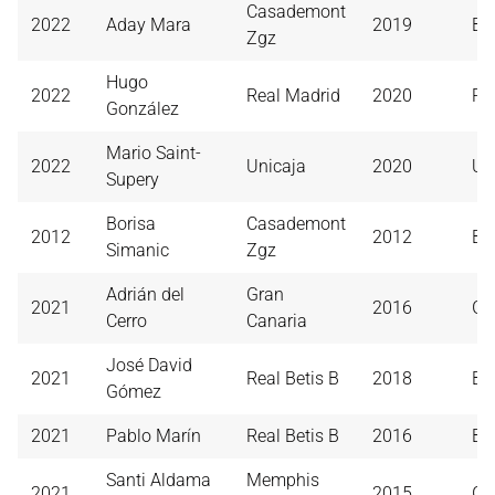
Casademont
2022
Aday Mara
2019
B.
Zgz
Hugo
2022
Real Madrid
2020
Re
González
Mario Saint-
2022
Unicaja
2020
Un
Supery
Borisa
Casademont
2012
2012
Ba
Simanic
Zgz
Adrián del
Gran
2021
2016
Gr
Cerro
Canaria
José David
2021
Real Betis B
2018
B. 
Gómez
2021
Pablo Marín
Real Betis B
2016
B. 
Santi Aldama
Memphis
2021
2015
Gr