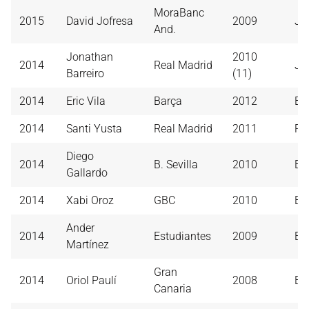
MoraBanc
2015
David Jofresa
2009
Jo
And.
Jonathan
2010
2014
Real Madrid
Jo
Barreiro
(11)
2014
Eric Vila
Barça
2012
Ba
2014
Santi Yusta
Real Madrid
2011
Re
Diego
2014
B. Sevilla
2010
B. 
Gallardo
2014
Xabi Oroz
GBC
2010
Ba
Ander
2014
Estudiantes
2009
Es
Martínez
Gran
2014
Oriol Paulí
2008
Ba
Canaria