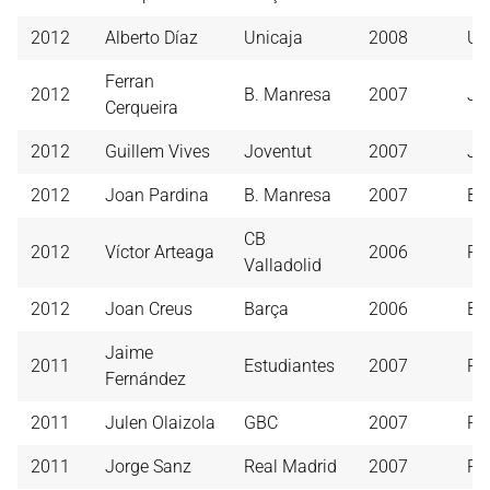
2012
Alberto Díaz
Unicaja
2008
Un
Ferran
2012
B. Manresa
2007
Jo
Cerqueira
2012
Guillem Vives
Joventut
2007
Jo
2012
Joan Pardina
B. Manresa
2007
Ba
CB
2012
Víctor Arteaga
2006
Re
Valladolid
2012
Joan Creus
Barça
2006
Ba
Jaime
2011
Estudiantes
2007
Re
Fernández
2011
Julen Olaizola
GBC
2007
Re
2011
Jorge Sanz
Real Madrid
2007
Re