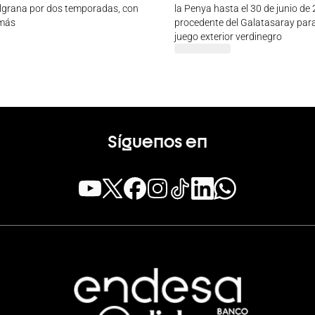
ulgrana por dos temporadas, con
la Penya hasta el 30 de junio de
 más
procedente del Galatasaray para
juego exterior verdinegro
Síguenos en