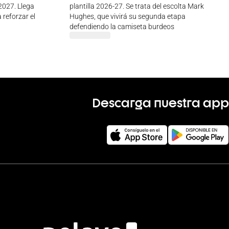
 2027. Llega
plantilla 2026-27. Se trata del escolta Mark
 reforzar el
Hughes, que vivirá su segunda etapa
defendiendo la camiseta burdeos
Descarga nuestra app