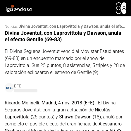
Divina Joventut, con Laprovittola y Dawson, anula el efecto Gentile (69-83)
·
Noticias
Divina Joventut, con Laprovittola y Dawson, anula
el efecto Gentile (69-83)
El Divina Seguros Joventut venció al Movistar Estudiantes
(69-83) en un encuentro marcado por el show de
Laprovittola. Sus 25 puntos, 8 asistencias, 5 triples y 28 de
valoración eclipsaron el estreno de Gentile (9)
EFE
Ricardo Molinelli. Madrid, 4 nov. 2018 (EFE).-
El Divina
Seguros Joventut, con la gran actuación de
Nicolás
Laprovittola
(25 puntos) y
Shawn Dawson
(18), anuló por
completo el posible efecto del gran fichaje de
Alessandro
Gentile
en el Movistar Estudiantes y se impuso por 69-83.