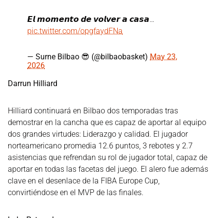
𝙀𝙡 𝙢𝙤𝙢𝙚𝙣𝙩𝙤 𝙙𝙚 𝙫𝙤𝙡𝙫𝙚𝙧 𝙖 𝙘𝙖𝙨𝙖…
pic.twitter.com/opgfaydFNa
— Surne Bilbao 😎 (@bilbaobasket)
May 23,
2026
Darrun Hilliard
Hilliard continuará en Bilbao dos temporadas tras
demostrar en la cancha que es capaz de aportar al equipo
dos grandes virtudes: Liderazgo y calidad. El jugador
norteamericano promedia 12.6 puntos, 3 rebotes y 2.7
asistencias que refrendan su rol de jugador total, capaz de
aportar en todas las facetas del juego. El alero fue además
clave en el desenlace de la FIBA Europe Cup,
convirtiéndose en el MVP de las finales.