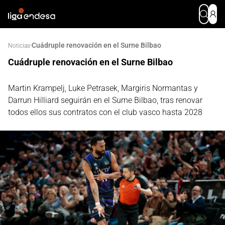
Cuádruple renovación en el Surne Bilbao
·
Noticias
Cuádruple renovación en el Surne Bilbao
Martin Krampelj, Luke Petrasek, Margiris Normantas y
Darrun Hilliard seguirán en el Surne Bilbao, tras renovar
todos ellos sus contratos con el club vasco hasta 2028