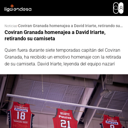
Coviran Granada homenajea a David Iriarte, retirando su camiseta
·
Noticias
Coviran Granada homenajea a David Iriarte,
retirando su camiseta
Quien fuera durante siete temporadas capitán del Coviran
Granada, ha recibido un emotivo homenaje con la retirada
de su camiseta. David Iriarte, leyenda del equipo nazarí