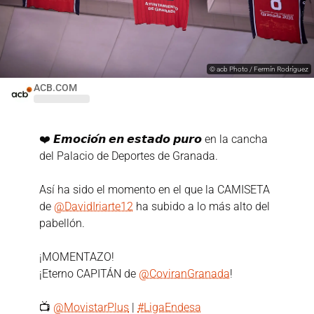
©
acb Photo / Fermín Rodríguez
ACB.COM
❤️ 𝙀𝙢𝙤𝙘𝙞𝙤́𝙣 𝙚𝙣 𝙚𝙨𝙩𝙖𝙙𝙤 𝙥𝙪𝙧𝙤 en la cancha
del Palacio de Deportes de Granada.
Así ha sido el momento en el que la CAMISETA
de
@DavidIriarte12
ha subido a lo más alto del
pabellón.
¡MOMENTAZO!
¡Eterno CAPITÁN de
@CoviranGranada
!
📺
@MovistarPlus
|
#LigaEndesa