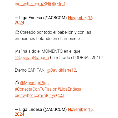
pic.twitter.com/KNlQtkEfqD
— Liga Endesa (@ACBCOM)
November 16,
2024
👏 Coreado por todo el pabellón y con las
emociones flotando en el ambiente...
¡Así ha sido el MOMENTO en el que
@CoviranGranada
ha retirado el DORSAL 2⃣1⃣!
Eterno CAPITÁN,
@DavidIriarte12
.
📺
@MovistarPlus
|
#ConectaConTuPasión
#LigaEndesa
pic.twitter.com/nt64yeCc5F
— Liga Endesa (@ACBCOM)
November 16,
2024