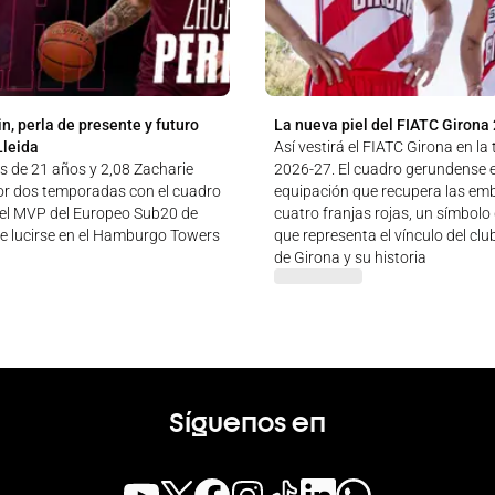
n, perla de presente y futuro
La nueva piel del FIATC Girona
Lleida
Así vestirá el FIATC Girona en l
és de 21 años y 2,08 Zacharie
2026-27. El cuadro gerundense 
por dos temporadas con el cuadro
equipación que recupera las em
e el MVP del Europeo Sub20 de
cuatro franjas rojas, un símbolo
de lucirse en el Hamburgo Towers
que representa el vínculo del clu
de Girona y su historia
Síguenos en