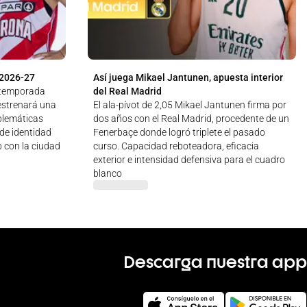
 2026-27
Así juega Mikael Jantunen, apuesta interior
a temporada
del Real Madrid
estrenará una
El ala-pívot de 2,05 Mikael Jantunen firma por
blemáticas
dos años con el Real Madrid, procedente de un
 de identidad
Fenerbaçe donde logró triplete el pasado
b con la ciudad
curso. Capacidad reboteadora, eficacia
exterior e intensidad defensiva para el cuadro
blanco
Descarga nuestra app