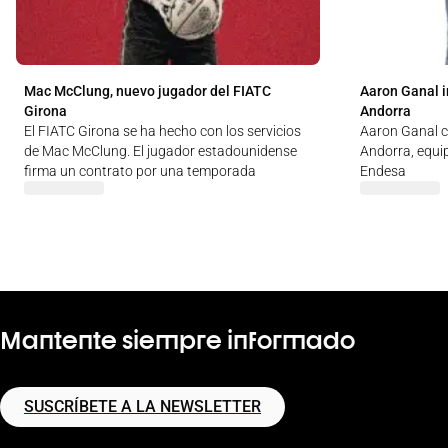
Mac McClung, nuevo jugador del FIATC
Aaron Ganal i
Girona
Andorra
El FIATC Girona se ha hecho con los servicios
Aaron Ganal c
de Mac McClung. El jugador estadounidense
Andorra, equip
firma un contrato por una temporada
Endesa
Mantente siempre informado
SUSCRÍBETE A LA NEWSLETTER