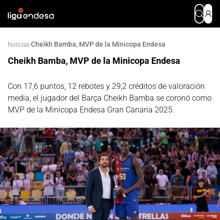
Cheikh Bamba, MVP de la Minicopa Endesa
·
Noticias
Cheikh Bamba, MVP de la Minicopa Endesa
Con 17,6 puntos, 12 rebotes y 29,2 créditos de valoración
media, el jugador del Barça Cheikh Bamba se coronó como
MVP de la Minicopa Endesa Gran Canaria 2025.