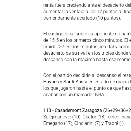
renta fuera creciendo ante el desacierto de
aumentar la ventaja a los 12 puntos al fin
tremendamente acertado (10 puntos).
El castigo local sobre su oponente no paró
de 15-5 en los primeros cinco minutos. El
tímido 0-7 en dos minutos pero tal y como
desacierto de su rival en los triples donde v
descanso con la máxima hasta ese moment
Con el partido decidido al descanso el res
Haynes
y
Santi Yusta
en estado de gracia 
los que jugaron hasta el punto de que has
acabar con un marcador NBA.
113 - Casademont Zaragoza (26+29+36+2
Sulejmanovic (10), Okafor (13) -cinco inicia
Emegano (17), Cinciarini (7) y Traoré (-).