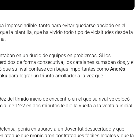
ba imprescindible, tanto para evitar quedarse anclado en el
 que la plantilla, que ha vivido todo tipo de vicisitudes desde la
ma.
taban en un duelo de equipos en problemas. Si los
rdidos de forma consecutiva, los catalanes sumaban dos, y el
 que su rival contase con bajas importantes como
Andrés
aku
para lograr un triunfo arrollador a la vez que
z del tímido inicio de encuentro en el que su rival se colocó
cial de 12-2 en dos minutos le dio la vuelta a la ventaja inicial
efensa, ponía en apuros a un Joventut desacertado y que
en ataque que propiciaron contrataques fáciles locales y que la