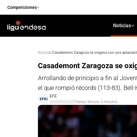
Competiciones
Noticias
·
Casademont Zaragoza se oxigena con una aplastante
Noticias
Casademont Zaragoza se oxige
Arrollando de principio a fin al Jov
el que rompió récords (113-83). Bell-
EFE
Tiempo lectura:
3
minutos