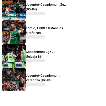
Joventut-Casademont Zgz
(95-84)
Tomic, 1.000 asistencias
históricas
Casademont Zgz 79 -
Unicaja 86
Joventut-Casademont
Zaragoza (89-86