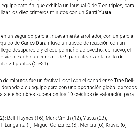
l equipo catalán, que exhibía un inusual 0 de 7 en triples, para
alizar los diez primeros minutos con un
Santi Yusta
 en un segundo parcial, nuevamente arrollador, con un parcial
 equipo de
Carles Duran
tuvo un atisbo de reacción con un
 llegó desapareció y el equipo maño aprovechó, de nuevo, el
olvió a exhibir un pírrico 1 de 9 para alcanzar la orilla del
o, 24 puntos (55-31).
to de minutos fue un festival local con el canadiense
Trae Bell-
liderando a su equipo pero con una aportación global de todos
ta siete hombres superaron los 10 créditos de valoración para
2):
Bell-Haynes (16), Mark Smith (12), Yusta (23),
l- Langarita (-), Miguel González (3), Mencía (6), Kravic (6),