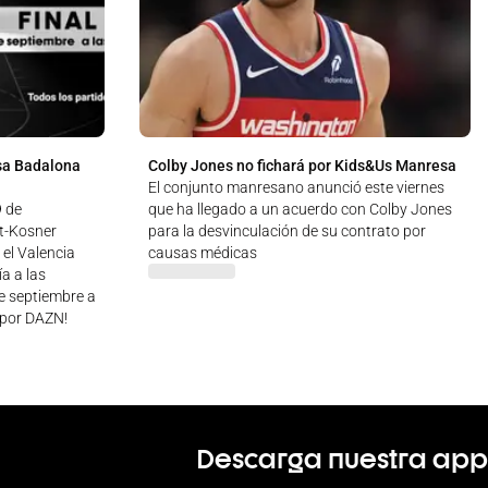
sa Badalona
Colby Jones no fichará por Kids&Us Manresa
El conjunto manresano anunció este viernes
9 de
que ha llegado a un acuerdo con Colby Jones
ut-Kosner
para la desvinculación de su contrato por
 el Valencia
causas médicas
a a las
de septiembre a
 ¡por DAZN!
Descarga nuestra app