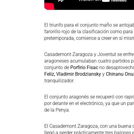
El triunfo para el conjunto maño se antoja
farorillo rojo de la clasificación como para
pretemporada, comience a creer en sí mis
Casademont Zaragoza y Joventut se enfren
aragoneses acumulaban cuatro partidos pe
conjunto de
Porfirio Fisac
no desaprovechó
Feliz, Vladimir Brodziansky
y
Chinanu Onu
tranquilizador.
El conjunto aragonés se recuperó con rapide
por delante en el electrónico, ya que un par
de la Penya.
El Casademont Zaragoza, con una buena d
llegó a perder prácticamente tres balones 