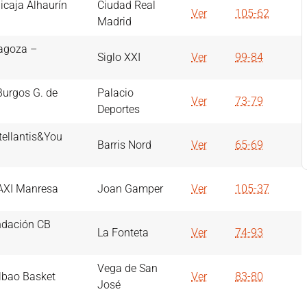
icaja Alhaurín
Ciudad Real
Ver
105-62
Madrid
agoza –
Siglo XXI
Ver
99-84
urgos G. de
Palacio
Ver
73-79
Deportes
tellantis&You
Barris Nord
Ver
65-69
BAXI Manresa
Joan Gamper
Ver
105-37
ndación CB
La Fonteta
Ver
74-93
Vega de San
ilbao Basket
Ver
83-80
José