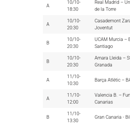
10/10-
Real Madrid – Un
A
18:30
de la Torre
10/10-
Casademont Zar
A
20:30
Joventut
10/10-
UCAM Murcia – B
B
20:30
Santiago
10/10-
Amara Lleida – S
B
20:30
Granada
11/10-
A
Barça Atlètic – 
10:30
11/10-
Valencia B. – Fu
A
12:00
Canarias
11/10-
B
Gran Canaria - B
13:30