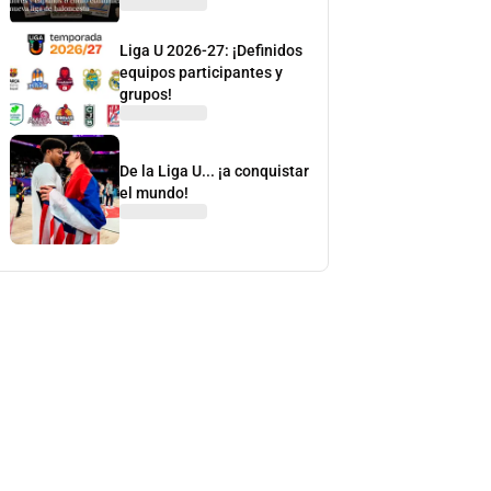
Liga U 2026-27: ¡Definidos
equipos participantes y
grupos!
De la Liga U... ¡a conquistar
el mundo!