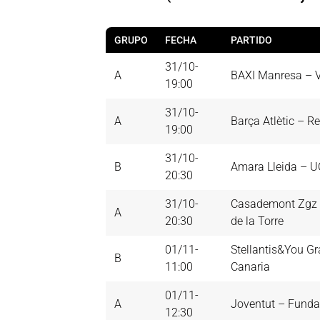
GRUPO
FECHA
PARTIDO
31/10-
A
BAXI Manresa – V
19:00
31/10-
A
Barça Atlètic – R
19:00
31/10-
B
Amara Lleida – 
20:30
31/10-
Casademont Zgz –
A
20:30
de la Torre
01/11-
Stellantis&You G
B
11:00
Canaria
01/11-
A
Joventut – Funda
12:30