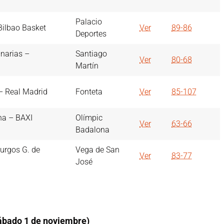
Palacio
ilbao Basket
Ver
89-86
Deportes
narias –
Santiago
Ver
80-68
Martín
– Real Madrid
Fonteta
Ver
85-107
na – BAXI
Olímpic
Ver
63-66
Badalona
urgos G. de
Vega de San
Ver
83-77
José
sábado 1 de noviembre)