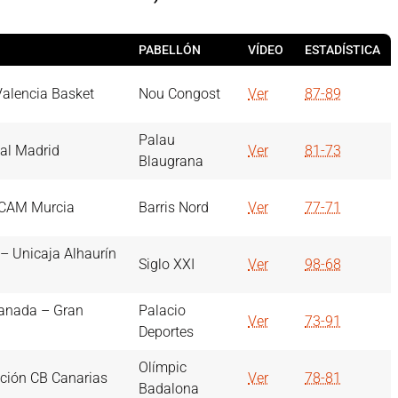
PABELLÓN
VÍDEO
ESTADÍSTICA
alencia Basket
Nou Congost
Ver
87-89
Palau
eal Madrid
Ver
81-73
Blaugrana
UCAM Murcia
Barris Nord
Ver
77-71
 Unicaja Alhaurín
Siglo XXI
Ver
98-68
ranada – Gran
Palacio
Ver
73-91
Deportes
Olímpic
ción CB Canarias
Ver
78-81
Badalona