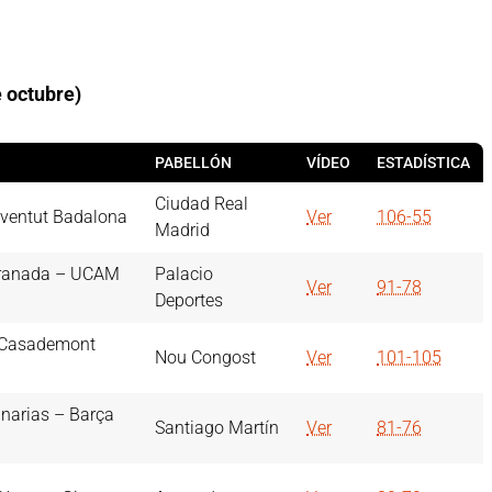
 octubre)
PABELLÓN
VÍDEO
ESTADÍSTICA
Ciudad Real
oventut Badalona
Ver
106-55
Madrid
Granada – UCAM
Palacio
Ver
91-78
Deportes
 Casademont
Nou Congost
Ver
101-105
narias – Barça
Santiago Martín
Ver
81-76