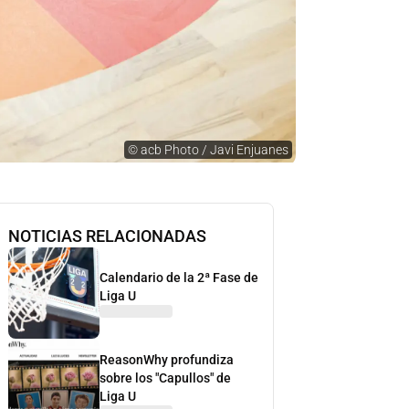
©
acb Photo / Javi Enjuanes
NOTICIAS RELACIONADAS
Calendario de la 2ª Fase de
Liga U
ReasonWhy profundiza
sobre los "Capullos" de
Liga U