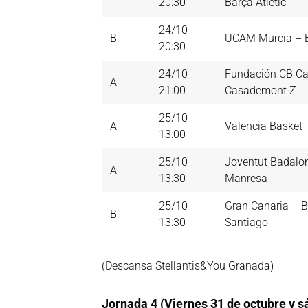
20:30
Barça Atlètic
24/10-
B
UCAM Murcia – B
20:30
24/10-
Fundación CB Ca
A
21:00
Casademont Z
25/10-
A
Valencia Basket 
13:00
25/10-
Joventut Badalo
A
13:30
Manresa
25/10-
Gran Canaria – B
B
13:30
Santiago
(Descansa Stellantis&You Granada)
Jornada 4 (Viernes 31 de octubre y 