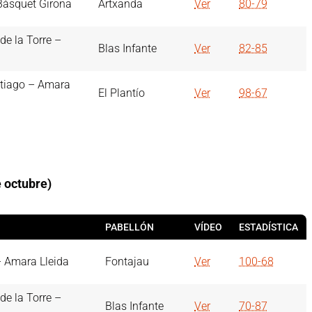
Bàsquet Girona
Artxanda
Ver
80-79
de la Torre –
Blas Infante
Ver
82-85
ntiago – Amara
El Plantío
Ver
98-67
 octubre)
PABELLÓN
VÍDEO
ESTADÍSTICA
– Amara Lleida
Fontajau
Ver
100-68
de la Torre –
Blas Infante
Ver
70-87