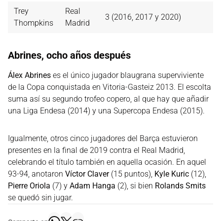
Trey
Real
3 (2016, 2017 y 2020)
Thompkins
Madrid
Abrines, ocho años después
Álex Abrines
es el único jugador blaugrana superviviente
de la Copa conquistada en Vitoria-Gasteiz 2013. El escolta
suma así su segundo trofeo copero, al que hay que añadir
una Liga Endesa (2014) y una Supercopa Endesa (2015).
Igualmente, otros cinco jugadores del Barça estuvieron
presentes en la final de 2019 contra el Real Madrid,
celebrando el título también en aquella ocasión. En aquel
93-94, anotaron
Víctor Claver
(15 puntos),
Kyle Kuric
(12),
Pierre Oriola
(7) y
Adam Hanga
(2), si bien
Rolands Smits
se quedó sin jugar.