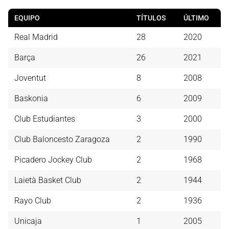
EQUIPO
TÍTULOS
ÚLTIMO
Real Madrid
28
2020
Barça
26
2021
Joventut
8
2008
Baskonia
6
2009
Club Estudiantes
3
2000
Club Baloncesto Zaragoza
2
1990
Picadero Jockey Club
2
1968
Laietà Basket Club
2
1944
Rayo Club
2
1936
Unicaja
1
2005