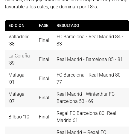
favorable a los culés, que dominan por 18-5.
EDICIÓN
FASE
RESULTADO
Valladolid
FC Barcelona - Real Madrid 84 -
Final
'88
83
La Coruña
Final
Real Madrid - Barcelona 85 - 81
'89
Málaga
FC Barcelona - Real Madrid 80 -
Final
'01
77
Málaga
Real Madrid - Winterthur FC
Final
'07
Barcelona 53 - 69
Regal FC Barcelona 80 -Real
Bilbao '10
Final
Madrid 61
Real Madrid – Regal FC