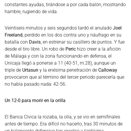
constantes ayudas, tirándose a por cada balón, mostrando
hambre, rugiendo de vida.
Veintiseis minutos y seis segundos tardó el anulado
Joel
Freeland
, perdido en los dos contra uno y náufrago en su
batalla con
Davis
, en estrenar su casillero de puntos. Y fue
desde el tiro libre. Un robo de
Peric
hizo creer a la afición
de Málaga y con la zona funcionando en defensa, el
Unicaja llegó a ponerse a 11 (40-51, m.28), aunque un
triple de
Urtasun
y la enésima penetración de
Calloway
provocaron que al término del tercer periodo parecería que
no había pasado nada: 42-56.
Un 12-0 para morir en la orilla
El Banca Cívica la rozaba, la olía, y se vio en semifinales
antes de tiempo. Era difícil no hacerlo, tras 30 minutos de
un baloncesto defensivo tan excelso y tantísima