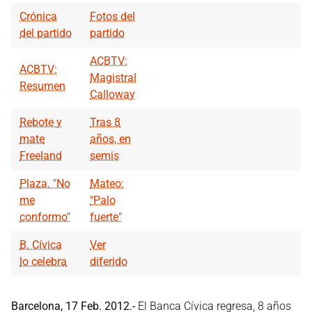
Crónica
Fotos del
del partido
partido
ACBTV:
ACBTV:
Magistral
Resumen
Calloway
Rebote y
Tras 8
mate
años, en
Freeland
semis
Plaza. "No
Mateo:
me
"Palo
conformo"
fuerte"
B. Cívica
Ver
lo celebra
diferido
Barcelona, 17 Feb. 2012.-
El Banca Cívica regresa, 8 años