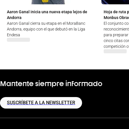
Aaron Ganal inicia una nueva etapa lejos de
Hoja de ruta 
Andorra
Monbus Obra
Aaron Ganal cierra su etapa en el MoraBanc
El conjunto c
Andorra, equipo con el que debutó en la Liga
reconocimien
Endesa
para preparar 
cinco citas co
competición of
Mantente siempre informado
SUSCRÍBETE A LA NEWSLETTER