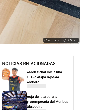
©
acb Photo / D. Grau
NOTICIAS RELACIONADAS
Aaron Ganal inicia una
nueva etapa lejos de
Andorra
Hoja de ruta para la
pretemporada del Monbus
Obradoiro