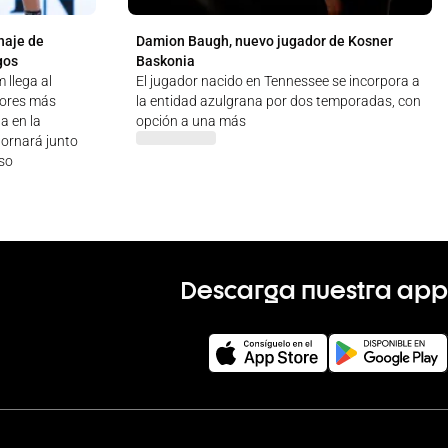
haje de
Damion Baugh, nuevo jugador de Kosner
gos
Baskonia
 llega al
El jugador nacido en Tennessee se incorpora a
dores más
la entidad azulgrana por dos temporadas, con
a en la
opción a una más
tornará junto
rso
Descarga nuestra app