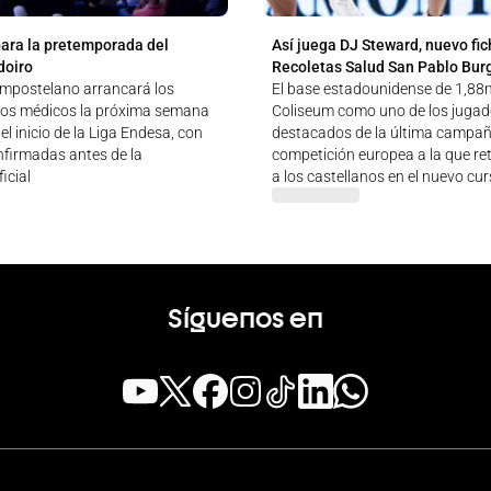
para la pretemporada del
Así juega DJ Steward, nuevo fic
doiro
Recoletas Salud San Pablo Bur
ompostelano arrancará los
El base estadounidense de 1,88m
tos médicos la próxima semana
Coliseum como uno de los juga
el inicio de la Liga Endesa, con
destacados de la última campañ
nfirmadas antes de la
competición europea a la que re
icial
a los castellanos en el nuevo cu
Síguenos en