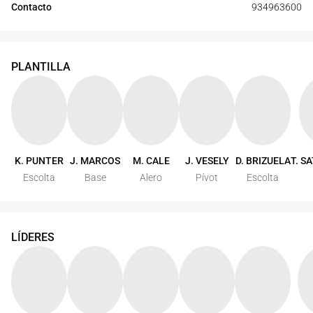
Contacto
934963600
PLANTILLA
K. PUNTER
J. MARCOS
M. CALE
J. VESELY
D. BRIZUELA
T. S
Escolta
Base
Alero
Pívot
Escolta
LÍDERES