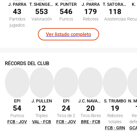
J. PARRA
T. SHENGELIA
K. PUNTER
J. PARRA
T. SATORANSKY
K.
43
553
546
179
118
Partidos
Valoración
Puntos
Rebotes
Asistencias
Recu
jugados
Ver listado completo
RÉCORDS DEL CLUB
EPI
J. PULLEN
EPI
J.C. NAVARRO
S. TRUMBO
N. 
54
12
24
20
19
Puntos
Triples
Tiros de 2
Tiros libres
Rebotes
Re
FCB - JOV
VAL - FCB
FCB - JOV
BRE - FCB
totales
def
FCB - GRN
GCA