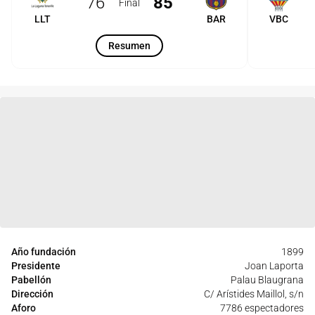
76
85
Final
LLT
BAR
VBC
Resumen
Año fundación
1899
Presidente
Joan Laporta
Pabellón
Palau Blaugrana
Dirección
C/ Arístides Maillol, s/n
Aforo
7786 espectadores