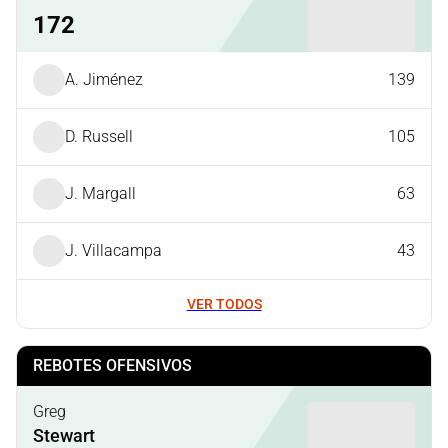
172
A. Jiménez
139
D. Russell
105
J. Margall
63
J. Villacampa
43
VER TODOS
REBOTES OFENSIVOS
Greg
Stewart