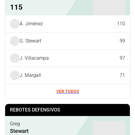
115
A. Jiménez
110
G. Stewart
99
J. Villacampa
97
J. Margall
71
VER TODOS
REBOTES DEFENSIVOS
Greg
Stewart