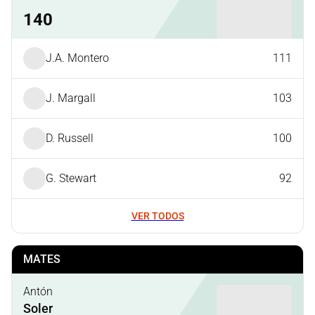
140
J.A. Montero
111
J. Margall
103
D. Russell
100
G. Stewart
92
VER TODOS
MATES
Antón
Soler