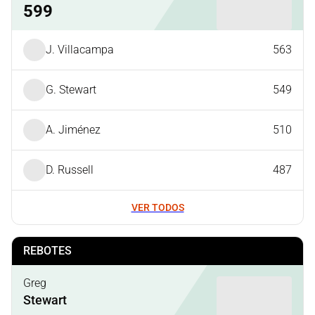
599
J. Villacampa
563
G. Stewart
549
A. Jiménez
510
D. Russell
487
VER TODOS
REBOTES
Greg
Stewart