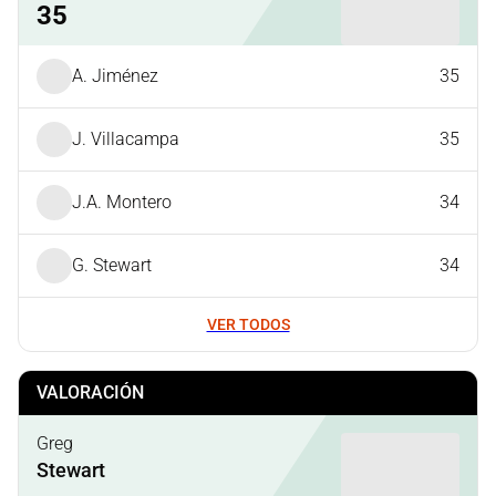
35
A. Jiménez
35
J. Villacampa
35
J.A. Montero
34
G. Stewart
34
VER TODOS
VALORACIÓN
Greg
Stewart