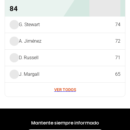
84
G. Stewart
74
A. Jiménez
72
D. Russell
71
J. Margall
65
VER TODOS
Mantente siempre informado