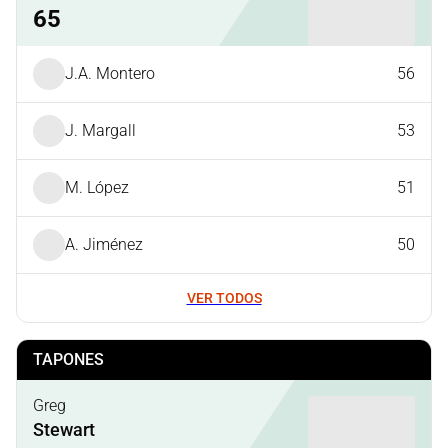
65
J.A. Montero
56
J. Margall
53
M. López
51
A. Jiménez
50
VER TODOS
TAPONES
Greg
Stewart