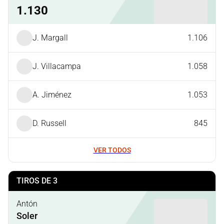
1.130
J. Margall
1.106
J. Villacampa
1.058
A. Jiménez
1.053
D. Russell
845
VER TODOS
TIROS DE 3
Antón
Soler