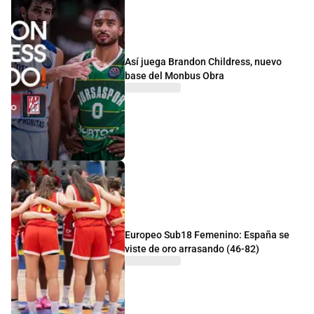
Así juega Brandon Childress, nuevo
base del Monbus Obra
Europeo Sub18 Femenino: España se
viste de oro arrasando (46-82)