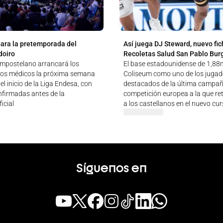
para la pretemporada del
Así juega DJ Steward, nuevo fic
doiro
Recoletas Salud San Pablo Bur
ompostelano arrancará los
El base estadounidense de 1,88m
tos médicos la próxima semana
Coliseum como uno de los juga
el inicio de la Liga Endesa, con
destacados de la última campañ
nfirmadas antes de la
competición europea a la que re
icial
a los castellanos en el nuevo cu
Síguenos en