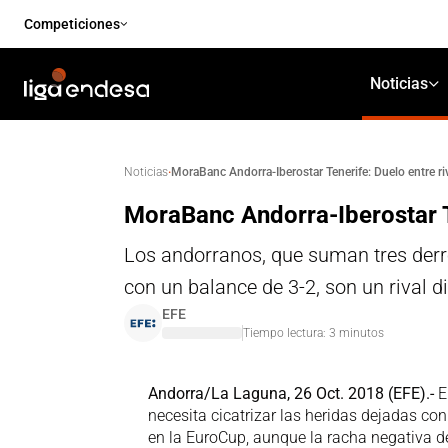
Competiciones
Noticias
·
MoraBanc Andorra-Iberostar Tenerife: Duelo entre ri
Noticias
MoraBanc Andorra-Iberostar Te
Los andorranos, que suman tres derro
con un balance de 3-2, son un rival d
EFE
Tiempo lectura:
3
minutos
Andorra/La Laguna, 26 Oct. 2018 (EFE).-
El
necesita cicatrizar las heridas dejadas con
en la EuroCup, aunque la racha negativa de