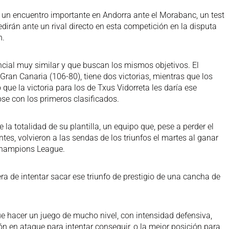
rá un encuentro importante en Andorra ante el Morabanc, un test
dirán ante un rival directo en esta competición en la disputa
n.
ncial muy similar y que buscan los mismos objetivos. El
ran Canaria (106-80), tiene dos victorias, mientras que los
 que la victoria para los de Txus Vidorreta les daría ese
e con los primeros clasificados.
 la totalidad de su plantilla, un equipo que, pese a perder el
es, volvieron a las sendas de los triunfos el martes al ganar
 Champions League.
ra de intentar sacar ese triunfo de prestigio de una cancha de
ue hacer un juego de mucho nivel, con intensidad defensiva,
lón en ataque para intentar conseguir, o la mejor posición para