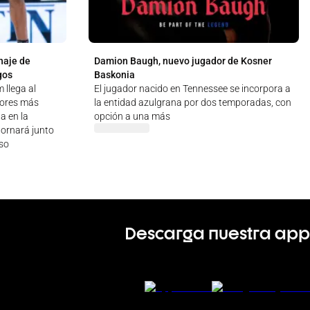
haje de
Damion Baugh, nuevo jugador de Kosner
gos
Baskonia
 llega al
El jugador nacido en Tennessee se incorpora a
dores más
la entidad azulgrana por dos temporadas, con
a en la
opción a una más
tornará junto
rso
Descarga nuestra app