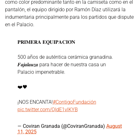
como color predominante tanto en la camiseta como en el
pantalón, el equipo dirigido por Ramón Díaz utilizará la
indumentaria principalmente para los partidos que dispute
en el Palacio.
𝐏𝐑𝐈𝐌𝐄𝐑𝐀 𝐄𝐐𝐔𝐈𝐏𝐀𝐂𝐈𝐎́𝐍
500 años de auténtica cerámica granadina.
𝑭𝒂𝒋𝒂𝒍𝒂𝒖𝒛𝒂 para hacer de nuestra casa un
Palacio impenetrable.
❤️🖤
¡NOS ENCANTA!
#ContigoFundación
pic.twitter.com/QIdE1vlKYB
— Coviran Granada (@CoviranGranada)
August
11, 2025