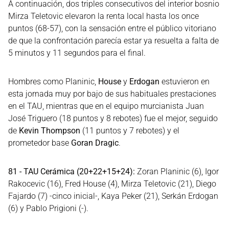
A continuación, dos triples consecutivos del interior bosnio
Mirza Teletovic elevaron la renta local hasta los once
puntos (68-57), con la sensación entre el público vitoriano
de que la confrontación parecía estar ya resuelta a falta de
5 minutos y 11 segundos para el final.
Hombres como Planinic,
House
y
Erdogan
estuvieron en
esta jornada muy por bajo de sus habituales prestaciones
en el TAU, mientras que en el equipo murcianista Juan
José Triguero (18 puntos y 8 rebotes) fue el mejor, seguido
de
Kevin Thompson
(11 puntos y 7 rebotes) y el
prometedor base
Goran Dragic
.
81 - TAU Cerámica (20+22+15+24):
Zoran Planinic (6), Igor
Rakocevic (16), Fred House (4), Mirza Teletovic (21), Diego
Fajardo (7) -cinco inicial-, Kaya Peker (21), Serkán Erdogan
(6) y Pablo Prigioni (-).