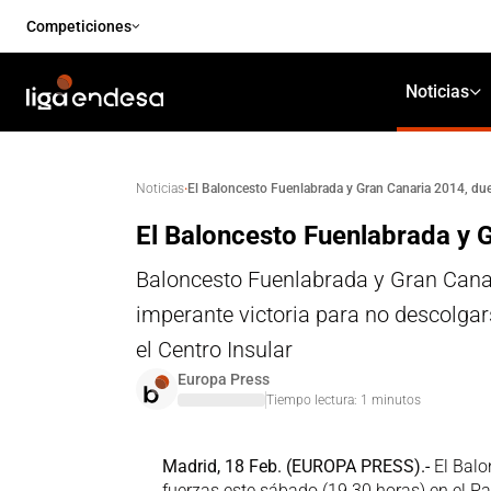
Competiciones
Noticias
·
El Baloncesto Fuenlabrada y Gran Canaria 2014, duel
Noticias
El Baloncesto Fuenlabrada y G
Baloncesto Fuenlabrada y Gran Canar
imperante victoria para no descolgarse
el Centro Insular
Europa Press
Tiempo lectura:
1
minutos
Madrid, 18 Feb. (EUROPA PRESS).-
El Balo
fuerzas este sábado (19.30 horas) en el P