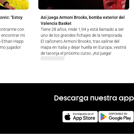
ovic: "Estoy
Así juega Armoni Brooks, bomba exterior del
Valencia Basket
contrarme con
Tiene 28 años, mide 1,94 y está llamado a ser
, encontrar mi
uno de los grandes fichajes de la temporada.
ró Ethan Happ
El cañonero Armoni Brooks, tras salirse del
como jugador
mapa en Italia y dejar huella en Europa, vestirá
de taronja el próximo curso. ¡Así juega!
Descarga nuestra app