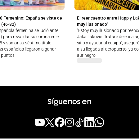
8 Femenino: España se viste de
El reencuentro entre Happ y Lak
 (46-82)
muy ilusionado"
spañola femenina se lució ante
“Estoy muy ilusionado por reen
) para revalidar su corona en el
Jaka Lakovic. Trataré de encajar
 y sumar su séptimo título
sitio y ayudar al equipo”, asegu
as españolas llegaron a ganar
a su llegada al aeropuerto, ya 
 puntos
aurinegro
Síguenos en