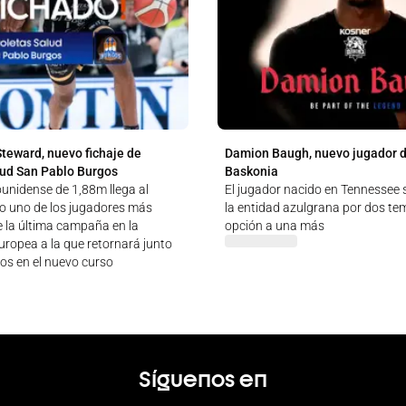
Steward, nuevo fichaje de
Damion Baugh, nuevo jugador 
lud San Pablo Burgos
Baskonia
ounidense de 1,88m llega al
El jugador nacido en Tennessee 
 uno de los jugadores más
la entidad azulgrana por dos t
 la última campaña en la
opción a una más
uropea a la que retornará junto
nos en el nuevo curso
Síguenos en