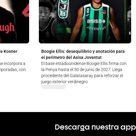
de Kosner
Boogie Ellis: desequilibrio y anotación para
el perímetro del Asisa Joventut
se incorpora a
El base estadounidense Boogie Ellis firma con
emporadas, con
la Penya hasta el 30 de junio de 2027. Llega
procedente del Galatasaray para reforzar el
juego exterior verdinegro
Descarga nuestra app