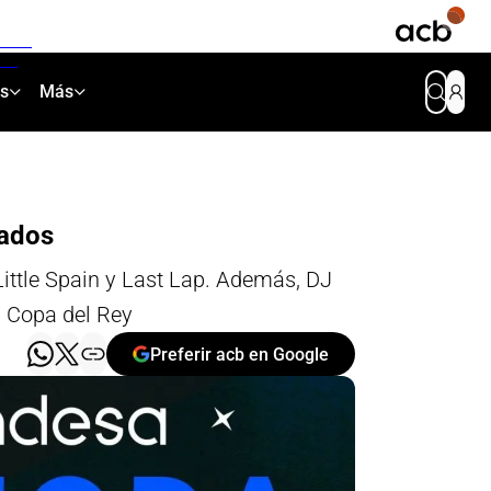
as
Más
nados
ittle Spain y Last Lap. Además, DJ
a Copa del Rey
Preferir acb en Google