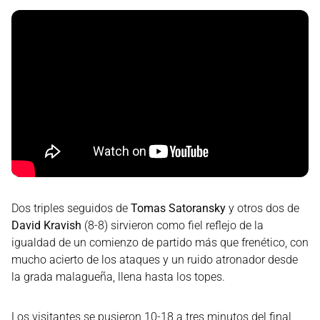
Dos triples seguidos de
Tomas Satoransky
y otros dos de
David Kravish
(8-8) sirvieron como fiel reflejo de la
igualdad de un comienzo de partido más que frenético, con
mucho acierto de los ataques y un ruido atronador desde
la grada malagueña, llena hasta los topes.
Los visitantes se pusieron 10-18 a tres minutos del final