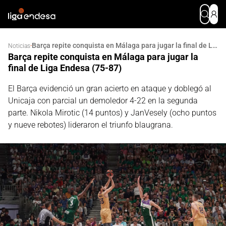
Barça repite conquista en Málaga para jugar la final de Liga Endesa (75-87)
·
Noticias
Barça repite conquista en Málaga para jugar la
final de Liga Endesa (75-87)
El Barça evidenció un gran acierto en ataque y doblegó al
Unicaja con parcial un demoledor 4-22 en la segunda
parte. Nikola Mirotic (14 puntos) y JanVesely (ocho puntos
y nueve rebotes) lideraron el triunfo blaugrana.