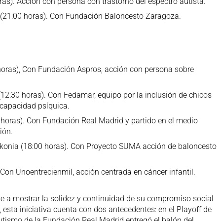
s). Acción con persona con trastorno del espectro autista.
(21:00 horas). Con Fundación Baloncesto Zaragoza.
horas), Con Fundación Aspros, acción con persona sobre
12:30 horas). Con Fedamar, equipo por la inclusión de chicos
scapacidad psíquica.
horas). Con Fundación Real Madrid y partido en el medio
ión.
onia (18:00 horas). Con Proyecto SUMA acción de baloncesto
Con Unoentrecienmil, acción centrada en cáncer infantil.
e a mostrar la solidez y continuidad de su compromiso social
, esta iniciativa cuenta con dos antecedentes: en el Playoff de
tismo de la Fundación Real Madrid entregó el balón del