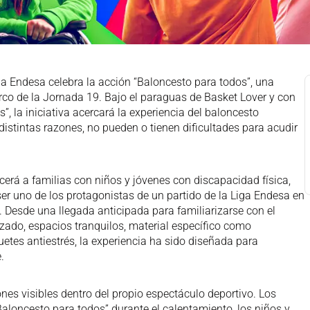
iga Endesa celebra la acción “Baloncesto para todos”, una
arco de la Jornada 19. Bajo el paraguas de Basket Lover y con
as”, la iniciativa acercará la experiencia del baloncesto
distintas razones, no pueden o tienen dificultades para acudir
cerá a familias con niños y jóvenes con discapacidad física,
 ser uno de los protagonistas de un partido de la Liga Endesa en
Desde una llegada anticipada para familiarizarse con el
ado, espacios tranquilos, material específico como
uetes antiestrés, la experiencia ha sido diseñada para
.
nes visibles dentro del propio espectáculo deportivo. Los
aloncesto para todos” durante el calentamiento, los niños y