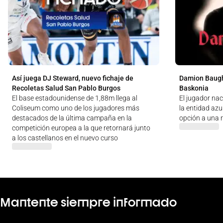
Así juega DJ Steward, nuevo fichaje de
Damion Baugh
Recoletas Salud San Pablo Burgos
Baskonia
El base estadounidense de 1,88m llega al
El jugador na
Coliseum como uno de los jugadores más
la entidad az
destacados de la última campaña en la
opción a una
competición europea a la que retornará junto
a los castellanos en el nuevo curso
Mantente siempre informado