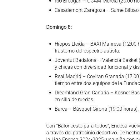
Río Breogán – UCAM Murcia (20:00 hora
Casademont Zaragoza – Surne Bilbao 
Domingo 8:
Hiopos Lleida – BAXI Manresa (12:00 
trastorno del espectro autista.
Joventut Badalona – Valencia Basket (
y chicas con diversidad funcional y di
Real Madrid – Coviran Granada (17:00 
tiempo entre dos equipos de la Fundac
Dreamland Gran Canaria – Kosner Bask
en silla de ruedas.
Barca – Bàsquet Girona (19:00 horas). 
Con “Baloncesto para todos”, Endesa vuelv
a través del patrocinio deportivo. De hecho
la Liga Endesa 2024-2025, una niña con au