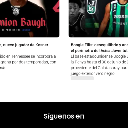
, nuevo jugador de Kosner
Boogie Ellis: desequilibrio y an
el perímetro del Asisa Joventut
cido en Tennessee se incorpora a
El base estadounidense Boogie El
ulgrana por dos temporadas, con
la Penya hasta el 30 de junio de
 más
procedente del Galatasaray para
juego exterior verdinegro
Síguenos en