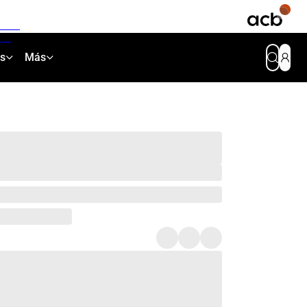
as
Más