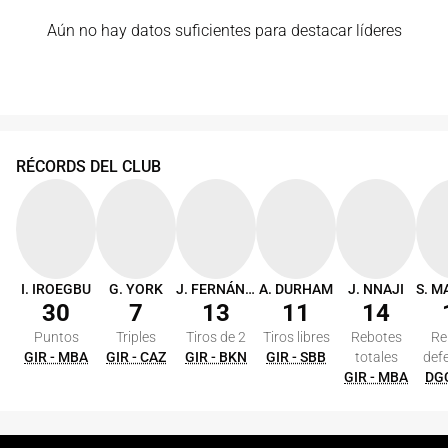
Aún no hay datos suficientes para destacar líderes
RÉCORDS DEL CLUB
I. IROEGBU
G. YORK
J. FERNÁNDEZ
A. DURHAM
J. NNAJI
30
7
13
11
14
Puntos
Triples
Tiros de 2
Tiros libres
Rebotes
Re
GIR - MBA
GIR - CAZ
GIR - BKN
GIR - SBB
totales
def
GIR - MBA
DGC