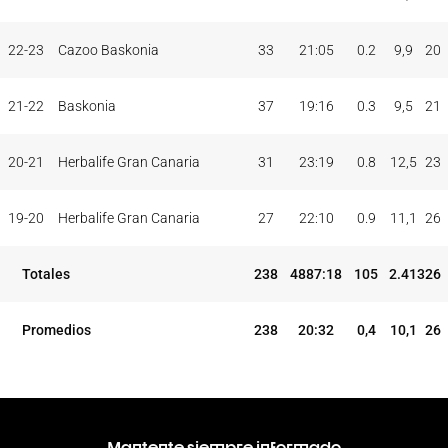
22-23
Cazoo Baskonia
33
21:05
0.2
9,9
20
21-22
Baskonia
37
19:16
0.3
9,5
21
20-21
Herbalife Gran Canaria
31
23:19
0.8
12,5
23
19-20
Herbalife Gran Canaria
27
22:10
0.9
11,1
26
Totales
238
4887:18
105
2.413
26
Promedios
238
20:32
0,4
10,1
26
Mantente siempre informado