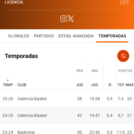
LICENCIA
COT
GLOBALES
PARTIDOS
ESTAD. AVANZADA
TEMPORADAS
Temporadas
PAR
MIN
PUNTOS
TEMP
CLUB
JUG
JUG
5I
TOT
MAX
JUG
JUG
TOT
MAX
25-26
Valencia Basket
38
16:58
0.3
7,4
20
PAR
MIN
PUNTOS
TEMP
CLUB
5I
24-25
Valencia Basket
42
19:47
0.4
9,7
21
23-24
Baskonia
30
22:45
0.3
11,9
25