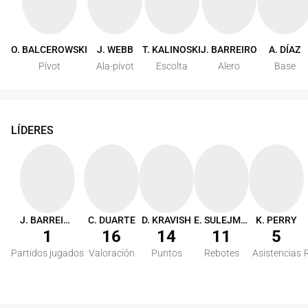
O. BALCEROWSKI
J. WEBB
T. KALINOSKI
J. BARREIRO
A. DÍAZ
Pívot
Ala-pívot
Escolta
Alero
Base
LÍDERES
J. BARREIRO
C. DUARTE
D. KRAVISH
E. SULEJMANOVIC
K. PERRY
1
16
14
11
5
Partidos jugados
Valoración
Puntos
Rebotes
Asistencias