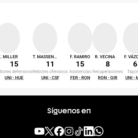
. MILLER
T. MASSENBURG
F. RAMIRO
R. VECINA
F. VÁZ
15
11
15
8
6
botes defensivos
Rebotes ofensivos
Asistencias
Recuperaciones
Tapo
UNI - HUE
UNI - CSF
FER - RON
RON - GIR
UNI -
Síguenos en