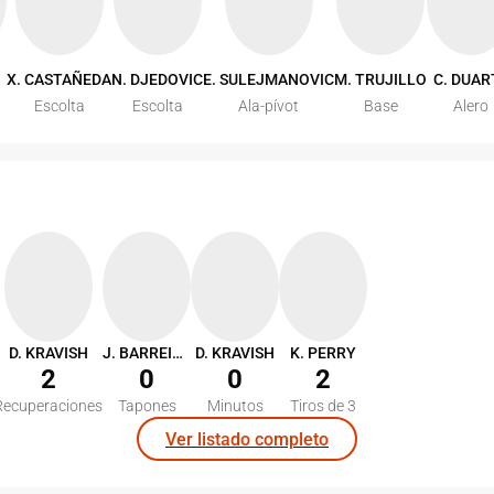
X. CASTAÑEDA
N. DJEDOVIC
E. SULEJMANOVIC
M. TRUJILLO
C. DUAR
Escolta
Escolta
Ala-pívot
Base
Alero
D. KRAVISH
J. BARREIRO
D. KRAVISH
K. PERRY
2
0
0
2
Recuperaciones
Tapones
Minutos
Tiros de 3
Ver listado completo