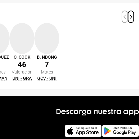
QUEZ
O. COOK
B. NDONG
46
7
nes
Valoración
Mates
 MAN
UNI - GRA
GCV - UNI
Descarga nuestra app