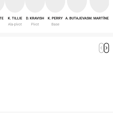
TE
K. TILLIE
D. KRAVISH
K. PERRY
A. BUTAJEVAS
M. MARTÍNEZ
Ala-pívot
Pívot
Base