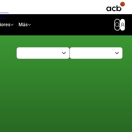
iores
Más