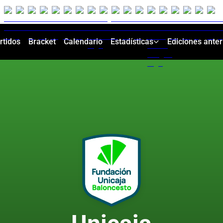
rtidos
Bracket
Calendario
Estadísticas
Ediciones anter