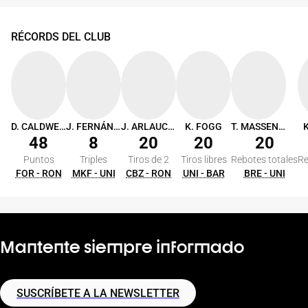
RÉCORDS DEL CLUB
D. CALDWELL
J. FERNÁNDEZ
J. ARLAUCKAS
K. FOGG
T. MASSENBURG
K
48
8
20
20
20
Puntos
Triples
Tiros de 2
Tiros libres
Rebotes totales
Re
FOR - RON
MKF - UNI
CBZ - RON
UNI - BAR
BRE - UNI
Mantente siempre informado
SUSCRÍBETE A LA NEWSLETTER