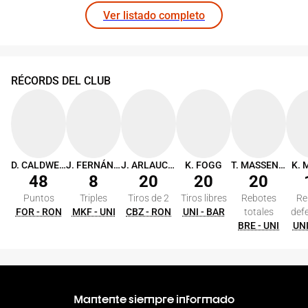
Ver listado completo
RÉCORDS DEL CLUB
D. CALDWELL
J. FERNÁNDEZ
J. ARLAUCKAS
K. FOGG
T. MASSENBURG
K. 
48
8
20
20
20
Puntos
Triples
Tiros de 2
Tiros libres
Rebotes
Re
FOR - RON
MKF - UNI
CBZ - RON
UNI - BAR
totales
def
BRE - UNI
UNI
Mantente siempre informado