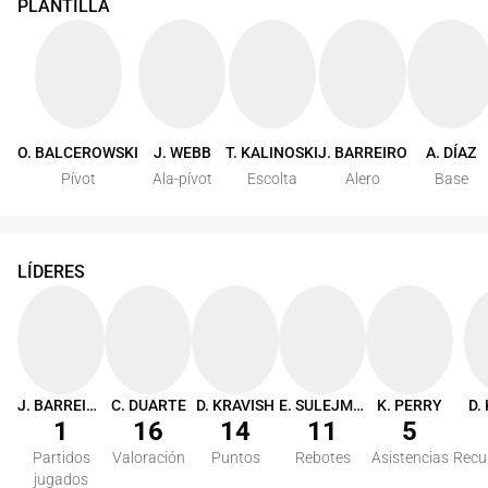
PLANTILLA
O. BALCEROWSKI
J. WEBB
T. KALINOSKI
J. BARREIRO
A. DÍAZ
Pívot
Ala-pívot
Escolta
Alero
Base
LÍDERES
J. BARREIRO
C. DUARTE
D. KRAVISH
E. SULEJMANOVIC
K. PERRY
D.
1
16
14
11
5
Partidos
Valoración
Puntos
Rebotes
Asistencias
Recu
jugados