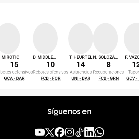
. MIROTIC
D. MIDDLETON
T. HEURTEL
N. SOLOZÁBAL
F. VÁZ
15
10
14
8
1
botes defensivos
Rebotes ofensivos
Asistencias
Recuperaciones
Tapo
GCA - BAR
FCB - FOR
UNI - BAR
FCB - GRN
GCV -
Síguenos en