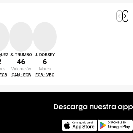
QUEZ
S. TRUMBO
J. DORSEY
2
46
6
nes
Valoración
Mates
 FCB
CAN - FCB
FCB - VBC
Descarga nuestra app