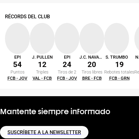
RÉCORDS DEL CLUB
EPI
J. PULLEN
EPI
J.C. NAVARRO
S. TRUMBO
N
54
12
24
20
19
Puntos
Triples
Tiros de 2
Tiros libres
Rebotes totales
Re
FCB - JOV
VAL - FCB
FCB - JOV
BRE - FCB
FCB - GRN
Mantente siempre informado
SUSCRÍBETE A LA NEWSLETTER