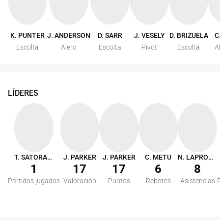
K. PUNTER
J. ANDERSON
D. SARR
J. VESELY
D. BRIZUELA
C
Escolta
Alero
Escolta
Pívot
Escolta
A
LÍDERES
T. SATORANSKY
J. PARKER
J. PARKER
C. METU
N. LAPROVITTOLA
1
17
17
6
8
Partidos jugados
Valoración
Puntos
Rebotes
Asistencias