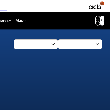
iores
Más