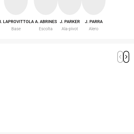
N. LAPROVITTOLA
A. ABRINES
J. PARKER
J. PARRA
Base
Escolta
Ala-pívot
Alero