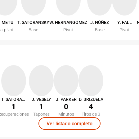
. METU
T. SATORANSKY
W. HERNANGÓMEZ
J. NÚÑEZ
Y. FALL
la-pívot
Base
Pívot
Base
Pívot
T. SATORANSKY
J. VESELY
J. PARKER
D. BRIZUELA
1
1
0
4
Recuperaciones
Tapones
Minutos
Tiros de 3
Ver listado completo