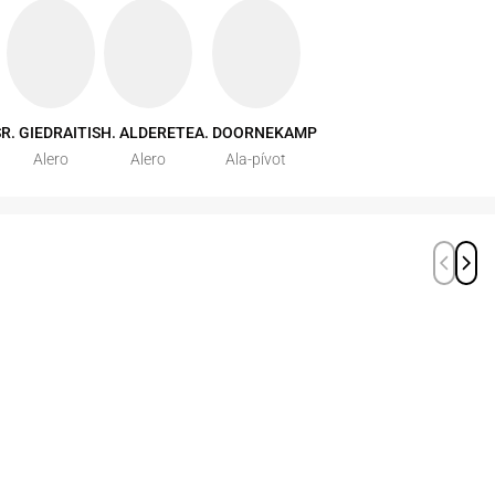
S
R. GIEDRAITIS
H. ALDERETE
A. DOORNEKAMP
Alero
Alero
Ala-pívot