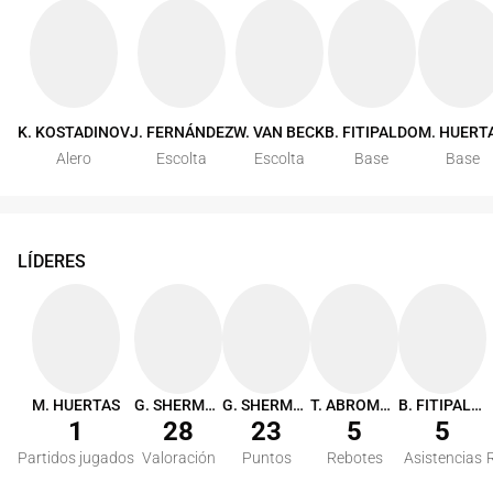
K. KOSTADINOV
J. FERNÁNDEZ
W. VAN BECK
B. FITIPALDO
M. HUERT
Alero
Escolta
Escolta
Base
Base
LÍDERES
M. HUERTAS
G. SHERMADINI
G. SHERMADINI
T. ABROMAITIS
B. FITIPALDO
1
28
23
5
5
Partidos jugados
Valoración
Puntos
Rebotes
Asistencias