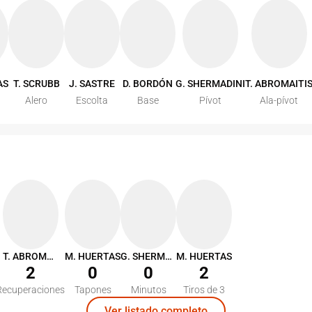
AS
T. SCRUBB
J. SASTRE
D. BORDÓN
G. SHERMADINI
T. ABROMAITI
Alero
Escolta
Base
Pívot
Ala-pívot
T. ABROMAITIS
M. HUERTAS
G. SHERMADINI
M. HUERTAS
2
0
0
2
Recuperaciones
Tapones
Minutos
Tiros de 3
Ver listado completo