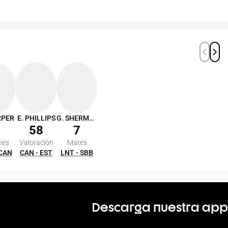
RPER
E. PHILLIPS
G. SHERMADINI
58
7
nes
Valoración
Mates
 CAN
CAN - EST
LNT - SBB
Descarga nuestra app