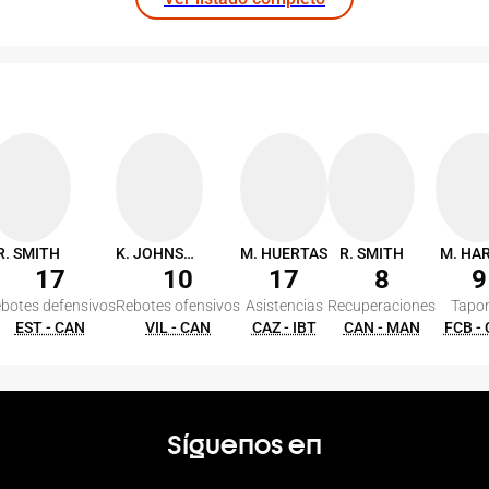
R. SMITH
K. JOHNSON
M. HUERTAS
R. SMITH
M. HA
17
10
17
8
9
botes defensivos
Rebotes ofensivos
Asistencias
Recuperaciones
Tapo
EST - CAN
VIL - CAN
CAZ - IBT
CAN - MAN
FCB -
Síguenos en