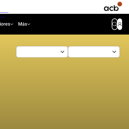
iores
Más