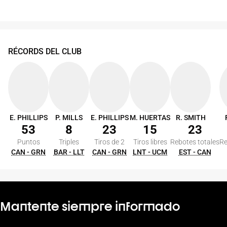
RÉCORDS DEL CLUB
E. PHILLIPS
P. MILLS
E. PHILLIPS
M. HUERTAS
R. SMITH
53
8
23
15
23
Puntos
Triples
Tiros de 2
Tiros libres
Rebotes totales
Re
CAN - GRN
BAR - LLT
CAN - GRN
LNT - UCM
EST - CAN
Mantente siempre informado