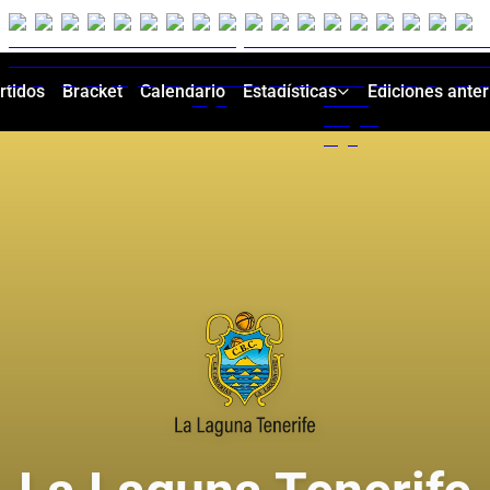
rtidos
Bracket
Calendario
Estadísticas
Ediciones anter