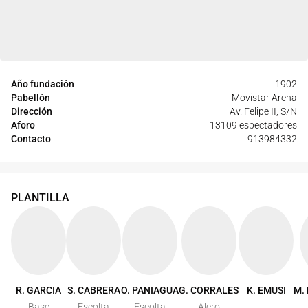
Año fundación
1902
Pabellón
Movistar Arena
Dirección
Av. Felipe II, S/N
Aforo
13109 espectadores
Contacto
913984332
PLANTILLA
R. GARCIA
S. CABRERA
O. PANIAGUA
G. CORRALES
K. EMUSI
M.
Base
Escolta
Escolta
Alero