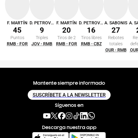
F. MARTÍN
D. PETROVIC
F. MARTÍN
D. PETROVIC
A. SABONIS
A. 
45
9
20
16
27
Puntos
Triples
Tiros de 2
Tiros libres
Rebotes
Re
RMB - FOR
JOV - RMB
RMB - FOR
RMB - CBZ
totales
def
OUR - RMB
OUR
Mantente siempre informado
SUSCRÍBETE A LA NEWSLETTER
Síguenos en
Descarga nuestra app