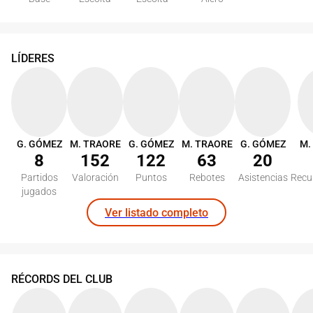
LÍDERES
G. GÓMEZ
M. TRAORE
G. GÓMEZ
M. TRAORE
G. GÓMEZ
M.
8
152
122
63
20
Partidos
Valoración
Puntos
Rebotes
Asistencias
Recu
jugados
Ver listado completo
RÉCORDS DEL CLUB