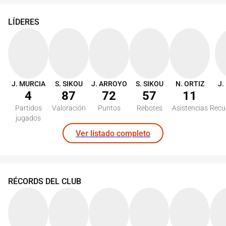
LÍDERES
J. MURCIA
S. SIKOU
J. ARROYO
S. SIKOU
N. ORTIZ
J.
4
87
72
57
11
Partidos
Valoración
Puntos
Rebotes
Asistencias
Recu
jugados
Ver listado completo
RÉCORDS DEL CLUB