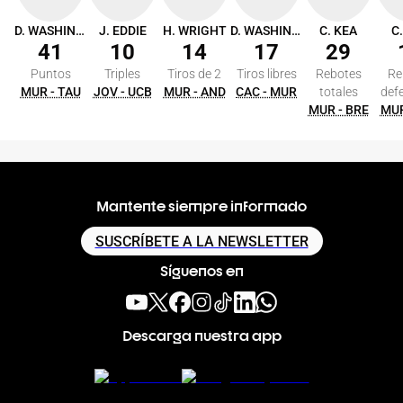
D. WASHINGTON
J. EDDIE
H. WRIGHT
D. WASHINGTON
C. KEA
C
41
10
14
17
29
Puntos
Triples
Tiros de 2
Tiros libres
Rebotes
Re
MUR - TAU
JOV - UCB
MUR - AND
CAC - MUR
totales
def
MUR - BRE
MUR
Mantente siempre informado
SUSCRÍBETE A LA NEWSLETTER
Síguenos en
Descarga nuestra app