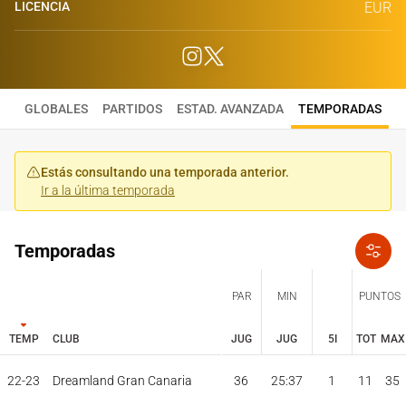
LICENCIA
EUR
GLOBALES
PARTIDOS
ESTAD. AVANZADA
TEMPORADAS
Estás consultando una temporada anterior.
Ir a la última temporada
Temporadas
PAR
MIN
PUNTOS
TEMP
CLUB
JUG
JUG
5I
TOT
MAX
JUG
JUG
TOT
MAX
22-23
Dreamland Gran Canaria
36
25:37
1
11
35
PAR
MIN
PUNTOS