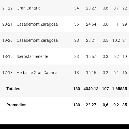
TEMP
CLUB
5I
21-22
Gran Canaria
34
23:27
0.6
8,7
22
20-21
Casademont Zaragoza
36
24:54
0.6
11
29
19-20
Casademont Zaragoza
28
23:21
0.5
10,2
21
18-19
Iberostar Tenerife
33
16:57
0.3
6,2
19
17-18
Herbalife Gran Canaria
13
16:15
0.2
6,1
16
Totales
180
4040:13
107
1.658
35
Promedios
180
22:27
0,6
9,2
35