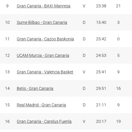
9
Gran Canaria - BAXI Manresa
V
23:38
21
10
Surne Bilbao - Gran Canaria
D
15:40
3
11
Gran Canaria - Cazoo Baskonia
D
25:42
0
12
UCAM Murcia - Gran Canaria
D
24:53
5
13
Gran Canaria - Valencia Basket
V
25:41
9
14
Betis - Gran Canaria
D
29:51
16
15
Real Madrid - Gran Canaria
D
21:11
9
16
Gran Canaria - Carplus Fuenla
V
20:17
19