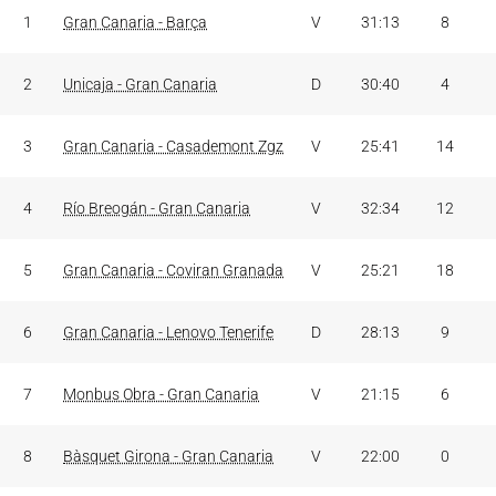
J
PARTIDOS
RES.
MIN
PT
1
Gran Canaria - Barça
V
31:13
8
2
Unicaja - Gran Canaria
D
30:40
4
3
Gran Canaria - Casademont Zgz
V
25:41
14
4
Río Breogán - Gran Canaria
V
32:34
12
5
Gran Canaria - Coviran Granada
V
25:21
18
6
Gran Canaria - Lenovo Tenerife
D
28:13
9
7
Monbus Obra - Gran Canaria
V
21:15
6
8
Bàsquet Girona - Gran Canaria
V
22:00
0