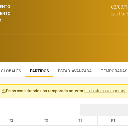
IENTO
02/03/1
IENTO
Las Pare
D
GLOBALES
PARTIDOS
ESTAD. AVANZADA
TEMPORADAS
Estás consultando una temporada anterior.
Ir a la última temporada
T2
T3
T1
RT