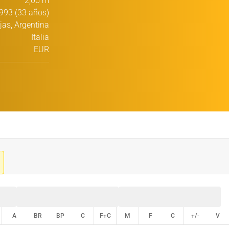
2,05 m
993 (33 años)
jas, Argentina
Italia
EUR
A
BR
BP
C
F+C
M
F
C
+/-
V