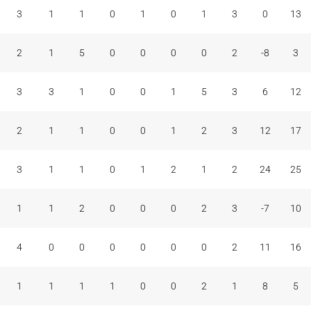
A
BR
BP
C
F+C
M
F
C
+/-
V
3
1
1
0
1
0
1
3
0
13
2
1
5
0
0
0
0
2
-8
3
3
3
1
0
0
1
5
3
6
12
2
1
1
0
0
1
2
3
12
17
3
1
1
0
1
2
1
2
24
25
1
1
2
0
0
0
2
3
-7
10
4
0
0
0
0
0
0
2
11
16
1
1
1
1
0
0
2
1
8
5