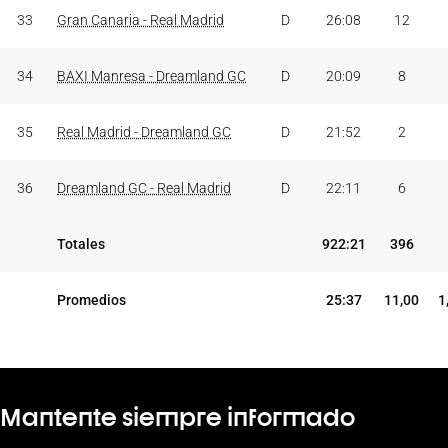
33
Gran Canaria - Real Madrid
D
26:08
12
34
BAXI Manresa - Dreamland GC
D
20:09
8
35
Real Madrid - Dreamland GC
D
21:52
2
36
Dreamland GC - Real Madrid
D
22:11
6
Totales
922:21
396
Promedios
25:37
11,00
1
Mantente siempre informado