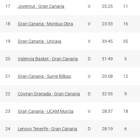
17
Joventut - Gran Canaria
V
25:25
11
18
Gran Canaria - Monbus Obra
V
23:33
16
19
Gran Canaria - Unicaja
V
33:45
35
20
Valencia Basket - Gran Canaria
D
31:49
5
21
Gran Canaria - Surne Bilbao
V
20:58
12
22
Coviran Granada - Gran Canaria
D
32:55
9
23
Gran Canaria - UCAM Murcia
V
28:37
18
24
Lenovo Tenerife - Gran Canaria
D
28:19
6