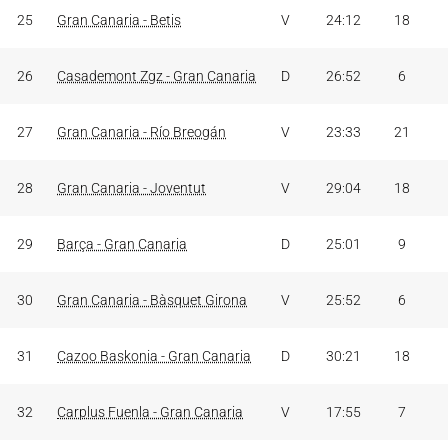
25
Gran Canaria - Betis
V
24:12
18
26
Casademont Zgz - Gran Canaria
D
26:52
6
27
Gran Canaria - Río Breogán
V
23:33
21
28
Gran Canaria - Joventut
V
29:04
18
29
Barça - Gran Canaria
D
25:01
9
30
Gran Canaria - Bàsquet Girona
V
25:52
6
31
Cazoo Baskonia - Gran Canaria
D
30:21
18
32
Carplus Fuenla - Gran Canaria
V
17:55
7