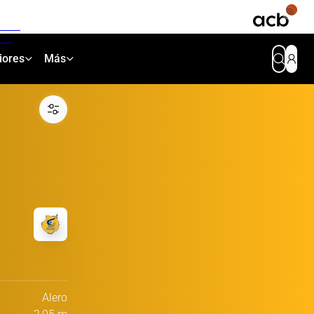
iores
Más
Alero