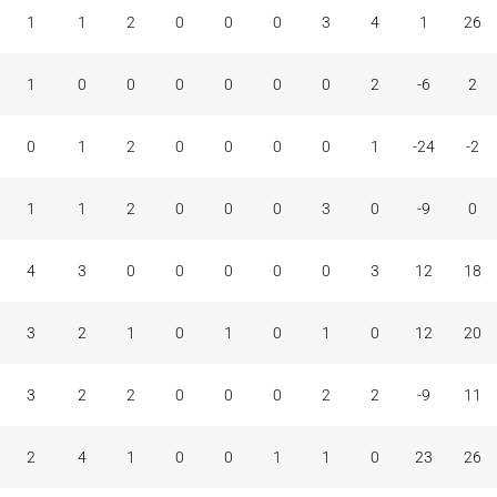
1
1
2
0
0
0
3
4
1
26
1
0
0
0
0
0
0
2
-6
2
0
1
2
0
0
0
0
1
-24
-2
1
1
2
0
0
0
3
0
-9
0
4
3
0
0
0
0
0
3
12
18
3
2
1
0
1
0
1
0
12
20
3
2
2
0
0
0
2
2
-9
11
2
4
1
0
0
1
1
0
23
26