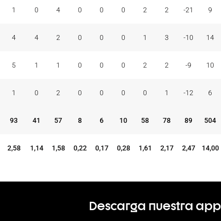
1
0
4
0
0
0
2
2
-21
9
4
4
2
0
0
0
1
3
-10
14
5
1
1
0
0
0
2
2
-9
10
1
0
2
0
0
0
0
1
-12
6
93
41
57
8
6
10
58
78
89
504
2,58
1,14
1,58
0,22
0,17
0,28
1,61
2,17
2,47
14,00
Descarga nuestra app