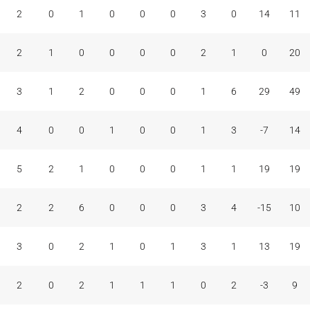
2
0
1
0
0
0
3
0
14
11
2
1
0
0
0
0
2
1
0
20
3
1
2
0
0
0
1
6
29
49
4
0
0
1
0
0
1
3
-7
14
5
2
1
0
0
0
1
1
19
19
2
2
6
0
0
0
3
4
-15
10
3
0
2
1
0
1
3
1
13
19
2
0
2
1
1
1
0
2
-3
9