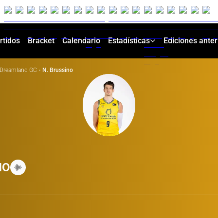
rtidos
Bracket
Calendario
Estadísticas
Ediciones anter
Dreamland GC
·
N. Brussino
NO