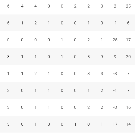
6
4
4
0
0
2
2
3
2
25
6
1
2
1
0
0
1
0
-1
6
0
0
0
0
1
0
2
1
25
17
3
1
1
0
1
0
5
9
9
20
1
1
2
1
0
0
3
3
-3
7
3
0
1
1
0
0
1
2
-1
7
3
0
1
1
0
0
2
2
-3
16
3
0
1
0
0
1
0
1
17
14