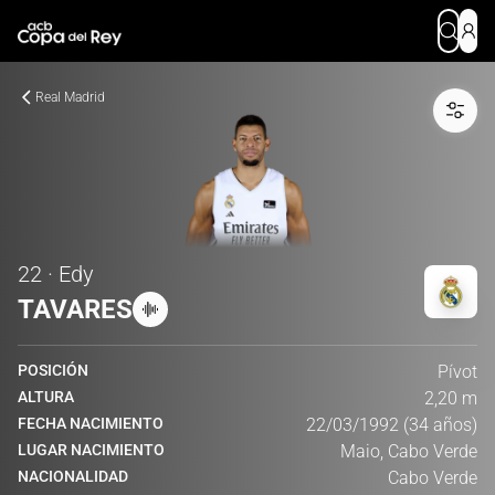
Real Madrid
22 · Edy
TAVARES
POSICIÓN
Pívot
ALTURA
2,20 m
FECHA NACIMIENTO
22/03/1992 (34 años)
LUGAR NACIMIENTO
Maio, Cabo Verde
NACIONALIDAD
Cabo Verde