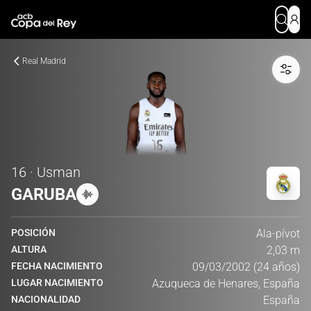
Real Madrid
16 · Usman
GARUBA
POSICIÓN
Ala-pívot
ALTURA
2,03 m
FECHA NACIMIENTO
09/03/2002 (24 años)
LUGAR NACIMIENTO
Azuqueca de Henares, España
NACIONALIDAD
España