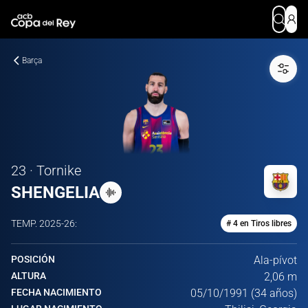
Barça
23 · Tornike
SHENGELIA
TEMP.
2025-26
:
# 4 en Tiros libres
POSICIÓN
Ala-pívot
ALTURA
2,06 m
FECHA NACIMIENTO
05/10/1991 (34 años)