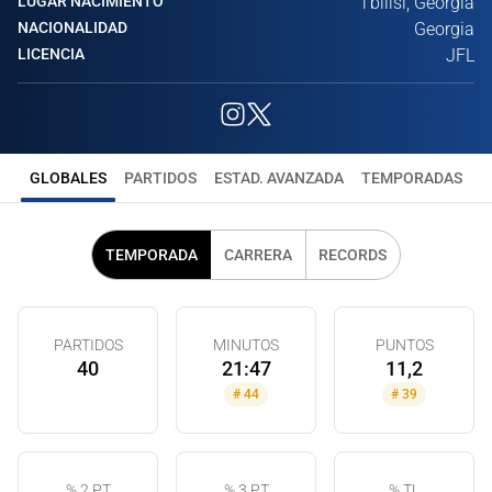
LUGAR NACIMIENTO
Tbilisi, Georgia
NACIONALIDAD
Georgia
LICENCIA
JFL
GLOBALES
PARTIDOS
ESTAD. AVANZADA
TEMPORADAS
TEMPORADA
CARRERA
RECORDS
PARTIDOS
MINUTOS
PUNTOS
40
21:47
11,2
#
44
#
39
% 2 PT
% 3 PT
% TL