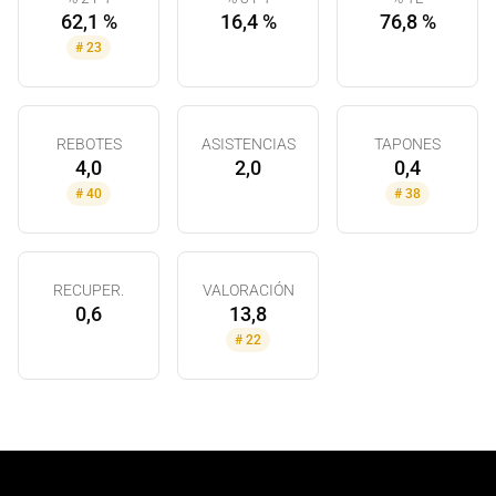
62,1 %
16,4 %
76,8 %
#
23
REBOTES
ASISTENCIAS
TAPONES
4,0
2,0
0,4
#
40
#
38
RECUPER.
VALORACIÓN
0,6
13,8
#
22