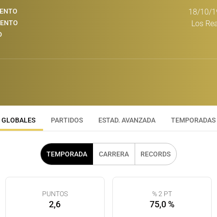
IENTO
18/10/1
IENTO
Los Rea
D
GLOBALES
PARTIDOS
ESTAD. AVANZADA
TEMPORADAS
TEMPORADA
CARRERA
RECORDS
PUNTOS
% 2 PT
2,6
75,0 %