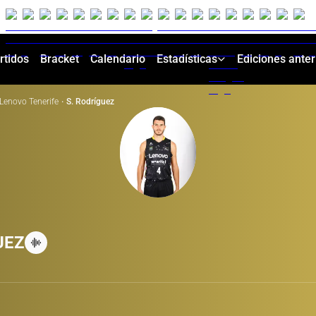
rtidos
Bracket
Calendario
Estadísticas
Ediciones anter
Lenovo Tenerife
·
S. Rodríguez
UEZ