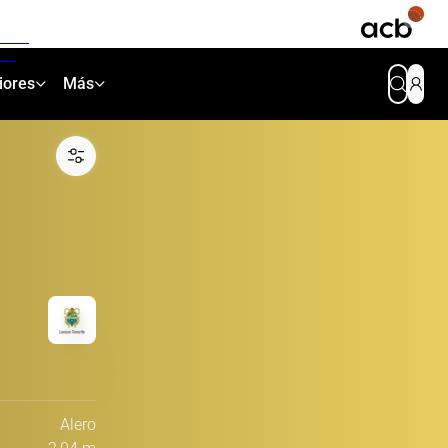
iores
Más
Alero