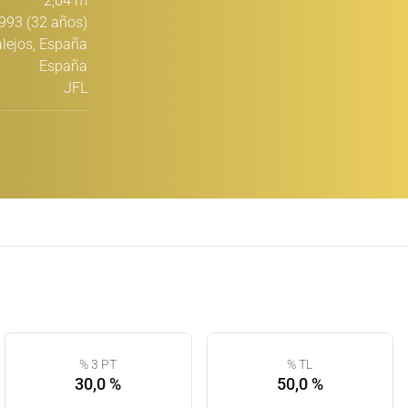
2,04 m
993 (32 años)
lejos, España
España
JFL
% 3 PT
% TL
30,0 %
50,0 %