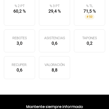
% 2 PT
% 3 PT
% TL
60,2 %
29,4 %
71,5 %
#
50
REBOTES
ASISTENCIAS
TAPONES
3,0
0,6
0,2
RECUPER.
VALORACIÓN
0,6
8,8
Mantente siempre informado