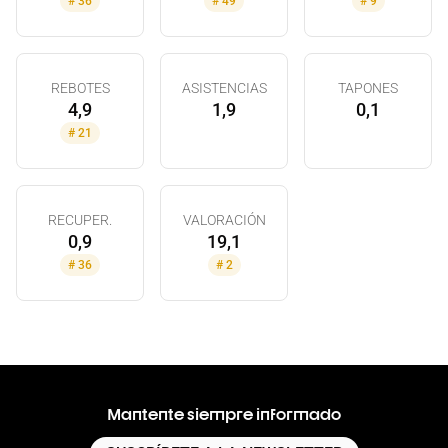
#
36
#
49
#
9
REBOTES
ASISTENCIAS
TAPONES
4,9
1,9
0,1
#
21
RECUPER.
VALORACIÓN
0,9
19,1
#
36
#
2
Mantente siempre informado