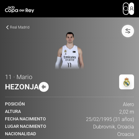
Real Madrid
11 · Mario
HEZONJA
POSICIÓN
Alero
ALTURA
2,02 m
FECHA NACIMIENTO
25/02/1995 (31 años)
LUGAR NACIMIENTO
Dubrovnik, Croacia
NACIONALIDAD
Croacia