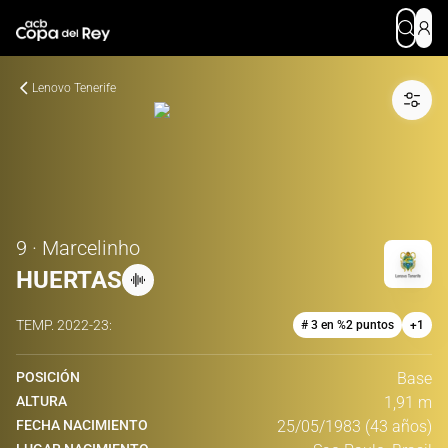
Lenovo Tenerife
9 · Marcelinho
HUERTAS
TEMP.
2022-23
:
# 3 en %2 puntos
+
1
POSICIÓN
Base
ALTURA
1,91 m
FECHA NACIMIENTO
25/05/1983 (43 años)