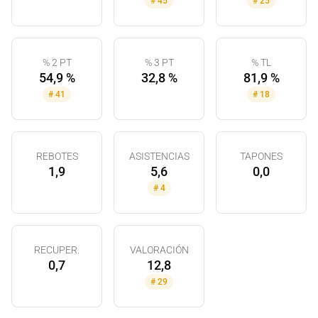
#
45
#
25
% 2 PT
% 3 PT
% TL
54,9 %
32,8 %
81,9 %
#
41
#
18
REBOTES
ASISTENCIAS
TAPONES
1,9
5,6
0,0
#
4
RECUPER.
VALORACIÓN
0,7
12,8
#
29