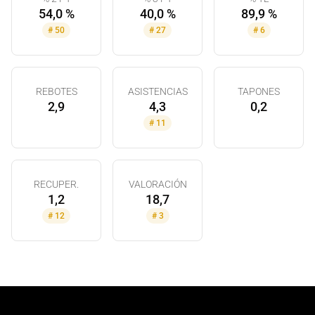
54,0 %
40,0 %
89,9 %
#
50
#
27
#
6
REBOTES
ASISTENCIAS
TAPONES
2,9
4,3
0,2
#
11
RECUPER.
VALORACIÓN
1,2
18,7
#
12
#
3