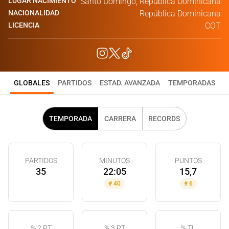
LUGAR NACIMIENTO
Santo Domingo, República Dominicana
NACIONALIDAD
República Dominicana
LICENCIA
COT
GLOBALES
PARTIDOS
ESTAD. AVANZADA
TEMPORADAS
TEMPORADA
CARRERA
RECORDS
PARTIDOS
MINUTOS
PUNTOS
35
22:05
15,7
#
40
#
6
% 2 PT
% 3 PT
% TL