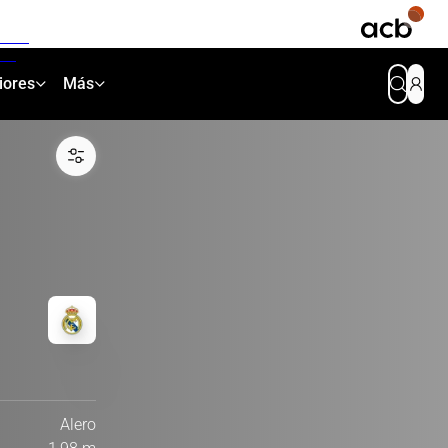
iores
Más
Alero