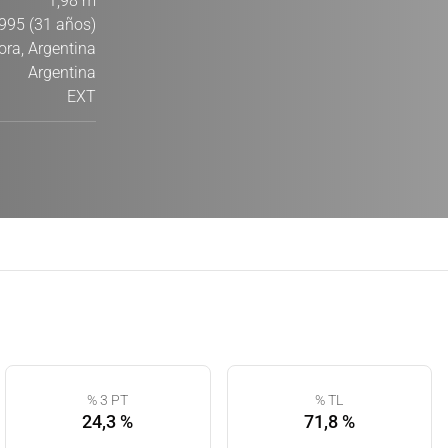
1,98 m
995 (31 años)
ora, Argentina
Argentina
EXT
% 3 PT
% TL
24,3 %
71,8 %