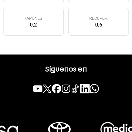
TAPONES
RECUPER.
0,2
0,6
Síguenos en