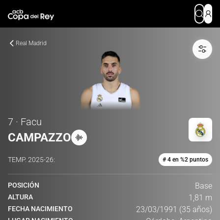
Real Madrid
7 · Facu
CAMPAZZO
TEMP.
2025-26
:
# 4 en %2 puntos
POSICIÓN
Base
ALTURA
1,81 m
FECHA NACIMIENTO
23/03/1991 (35 años)