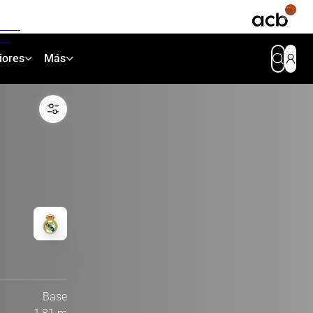
iores
Más
Base