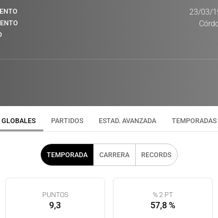
IENTO
23/03/1
IENTO
Córdo
D
GLOBALES
PARTIDOS
ESTAD. AVANZADA
TEMPORADAS
TEMPORADA
CARRERA
RECORDS
PUNTOS
% 2 PT
9,3
57,8 %