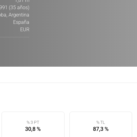
1,81 m
991 (35 años)
ba, Argentina
España
EUR
% 3 PT
% TL
30,8 %
87,3 %