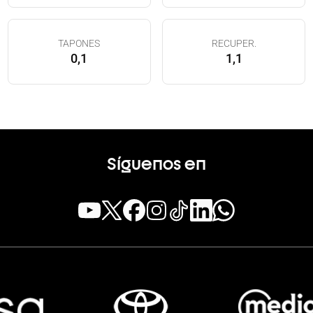
TAPONES
RECUPER.
0,1
1,1
Síguenos en