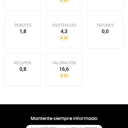
#
39
REBOTES
ASISTENCIAS
TAPONES
1,8
4,3
0,0
#
10
RECUPER.
VALORACIÓN
0,8
16,6
#
10
Mantente siempre informado